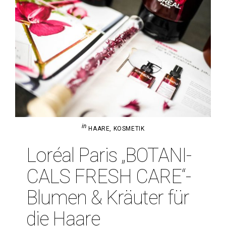
in
HAARE
,
KOSMETIK
Loréal Paris „BOTA­NI­
CALS FRESH CARE“-
Blumen & Kräuter für
die Haare