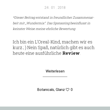
Veröffentlicht
24 . 01 . 2018
am
*Dieser Bei­trag ent­stand in freund­li­cher Zusam­men­ar­
beit mit „Wun­dermix“. Das Spon­so­ring beein­flusst in
keinster Weise meine ehr­liche Bewer­tung
.
Ich bin ein L’O­real-Kind, machen wir es
kurz ; ) Nein Spaß, natür­lich gibt es auch
heute eine aus­führ­liche
Review
.
Weiterlesen
Botanicals
,
Glanz
0