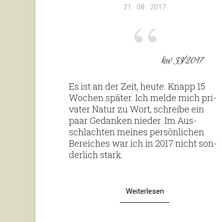
Veröffentlicht
21 . 08 . 2017
am
kw 33⁄2017
Es ist an der Zeit, heute. Knapp 15
Wochen später. Ich melde mich pri­
vater Natur zu Wort, schreibe ein
paar Gedanken nieder. Im Aus­
schlachten meines per­sön­li­chen
Berei­ches war ich in 2017 nicht son­
der­lich stark.
Weiterlesen