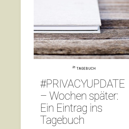
in
TAGEBUCH
#PRI­VA­CY­UP­DATE
– Wochen später:
Ein Ein­trag ins
Tagebuch