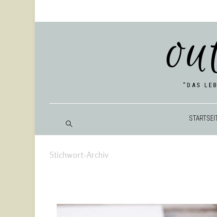
ou
"DAS LE
START­SEI
Stichwort-Archiv