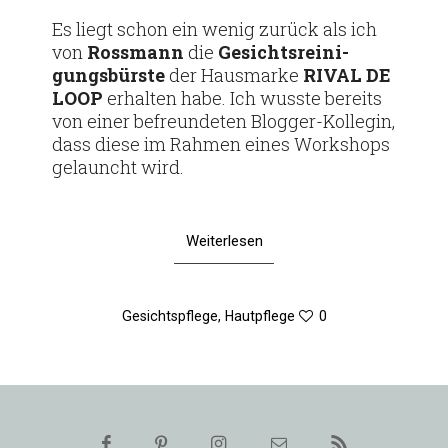
am
Es liegt schon ein wenig zurück als ich
von
Ross­mann
die
Gesichts­rei­ni­
gungs­bürste
der Haus­marke
RIVAL DE
LOOP
erhalten habe. Ich wusste bereits
von einer befreun­deten Blogger-Kol­­legin,
dass diese im Rahmen eines Work­shops
gelauncht wird.
Weiterlesen
Gesichtspflege
,
Hautpflege
0