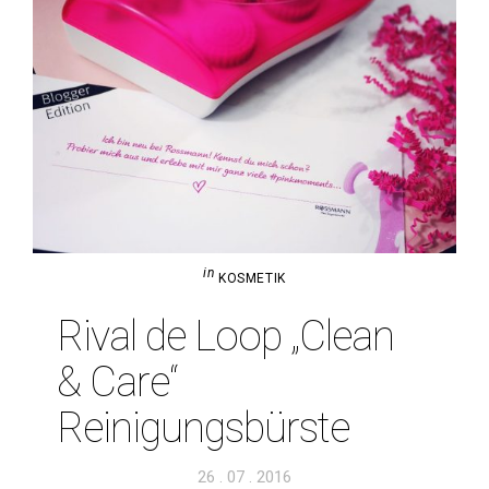
in
KOSMETIK
Rival de Loop „Clean
& Care“
Reinigungsbürste
Veröffentlicht
26 . 07 . 2016