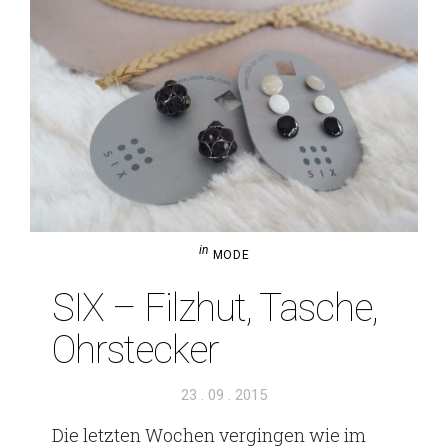
in
MODE
SIX – Filzhut, Tasche,
Ohrstecker
Veröffentlicht
23 . 09 . 2015
am
Die letzten Wochen ver­gingen wie im