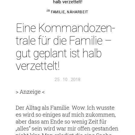
in
FAMILIE
,
NÄHARBEIT
Eine Kom­man­do­zen­
trale für die Familie –
gut geplant ist halb
verzettelt!
Veröffentlicht
25 . 10 . 2018
am
> Anzeige <
Der Alltag als Familie. Wow. Ich wusste
es wird so einiges auf mich zukommen,
aber dass am Ende so wenig Zeit für
„alles“ sein wird war mir offen gestanden