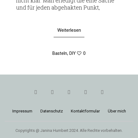
nicht klar. Man erle­digt die eine Sache
und für jeden abge­hakten Punkt,
Weiterlesen
Basteln
,
DIY
0
Impressum
Daten­schutz
Kon­takt­for­mular
Über mich
Copyrights @ Janina Humbert 2024. Alle Rechte vorbehalten.