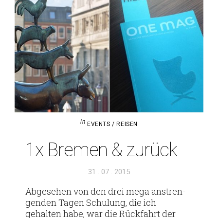
in
EVENTS / REISEN
1x Bremen & zurück
Veröffentlicht
31 . 07 . 2015
am
Abge­sehen von den drei mega anstren­
genden Tagen Schu­lung, die ich
gehalten habe, war die Rück­fahrt der