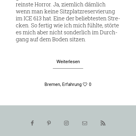
reinste Horror. Ja, ziem­lich däm­lich
wenn man keine Sitz­platz­re­ser­vie­rung
im ICE 613 hat. Eine der belieb­testen Stre­
cken. So fertig wie ich mich fühlte, störte
es mich aber nicht son­der­lich im Durch­
gang auf dem Boden sitzen.
Weiterlesen
Bremen
,
Erfahrung
0