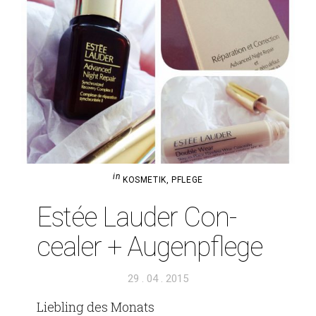
in
KOSMETIK
,
PFLEGE
Estée Lauder Con­
cealer + Augenpflege
Veröffentlicht
29 . 04 . 2015
am
Lieb­ling des Monats