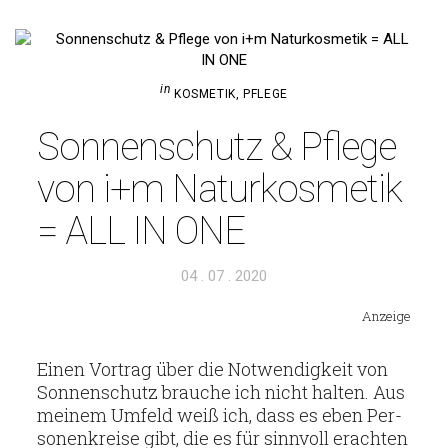
in
KOSMETIK
,
PFLEGE
Son­nen­schutz & Pflege
von i+m Natur­kos­metik
= ALL IN ONE
Veröffentlicht
04 . 07 . 2020
am
Anzeige
Einen Vor­trag über die Not­wen­dig­keit von
Son­nen­schutz brauche ich nicht halten. Aus
meinem Umfeld weiß ich, dass es eben Per­
so­nen­kreise gibt, die es für sinn­voll erachten