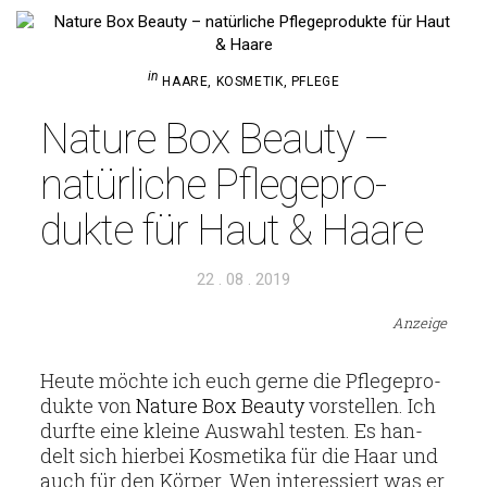
in
HAARE
,
KOSMETIK
,
PFLEGE
Nature Box Beauty –
natür­liche Pfle­ge­pro­
dukte für Haut & Haare
Veröffentlicht
22 . 08 . 2019
am
Anzeige
Heute möchte ich euch gerne die Pfle­ge­pro­
dukte von
Nature Box Beauty
vor­stellen. Ich
durfte eine kleine Aus­wahl testen. Es han­
delt sich hierbei Kos­me­tika für die Haar und
auch für den Körper. Wen inter­es­siert was er