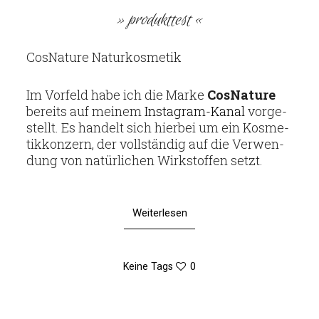
» pro­dukt­test «
Cos­Na­ture Naturkosmetik
Im Vor­feld habe ich die Marke
Cos­Na­ture
bereits auf meinem
Insta­­gram-Kanal
vor­ge­
stellt. Es han­delt sich hierbei um ein Kos­me­
tik­kon­zern, der voll­ständig auf die Ver­wen­
dung von natür­li­chen Wirk­stoffen setzt.
Weiterlesen
Keine Tags
0