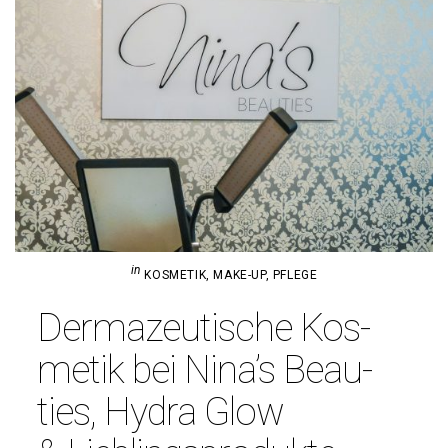
in
KOSMETIK
,
MAKE-UP
,
PFLEGE
Der­ma­zeu­ti­sche Kos­
metik bei Nina’s Beau­
ties, Hydra Glow