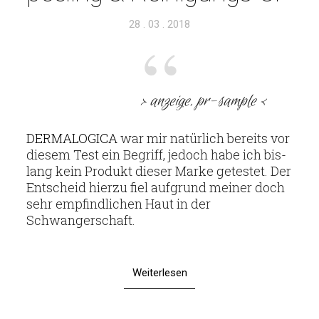
Veröffentlicht
28 . 03 . 2018
am
> anzeige, pr-sample <
DER­MA­LO­GICA
war mir natür­lich bereits vor
diesem Test ein Begriff, jedoch habe ich bis­
lang kein Pro­dukt dieser Marke getestet. Der
Ent­scheid hierzu fiel auf­grund meiner doch
sehr emp­find­li­chen Haut in der
Schwangerschaft.
Weiterlesen