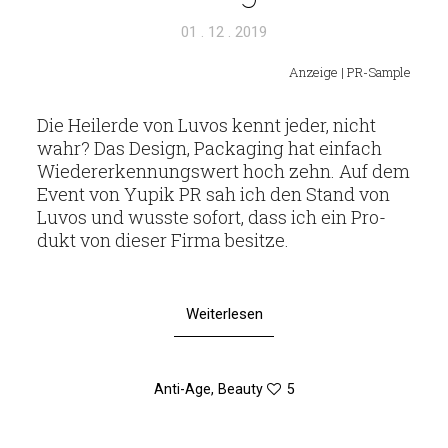
Veröffentlicht
01 . 12 . 2019
am
Anzeige | PR-Sample
Die Heil­erde von Luvos kennt jeder, nicht
wahr? Das Design, Pack­a­ging hat ein­fach
Wie­der­erken­nungs­wert hoch zehn. Auf dem
Event von Yupik PR sah ich den Stand von
Luvos und wusste sofort, dass ich ein Pro­
dukt von dieser Firma besitze.
Weiterlesen
Anti-Age
,
Beauty
5