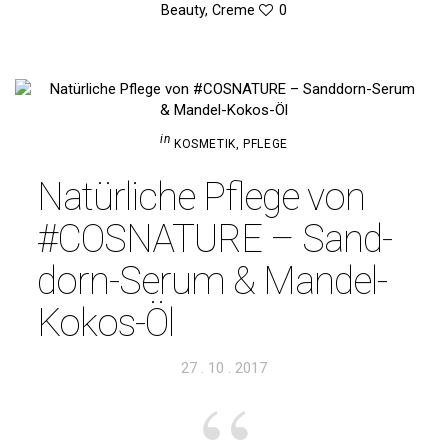
Beauty
,
Creme
0
in
KOSMETIK
,
PFLEGE
Natür­liche Pflege von
#COS­NA­TURE – Sand­
dorn-Serum & Mandel-
Kokos-Öl
Veröffentlicht
27 . 10 . 2017
am