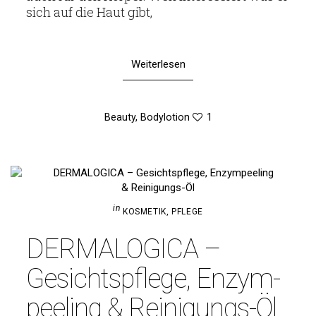
sich auf die Haut gibt,
Weiterlesen
Beauty
,
Bodylotion
1
in
KOSMETIK
,
PFLEGE
DER­MA­LO­GICA –
Gesichts­pflege, Enzym­
pee­ling & Reinigungs-Öl