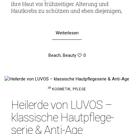
ihre Haut vor früh­zei­tiger Alte­rung und
Haut­krebs zu schützen und eben diejenigen,
Weiterlesen
Beach
,
Beauty
0
in
KOSMETIK
,
PFLEGE
Heil­erde von LUVOS –
klas­si­sche Haut­pfle­ge­
serie & Anti-Age