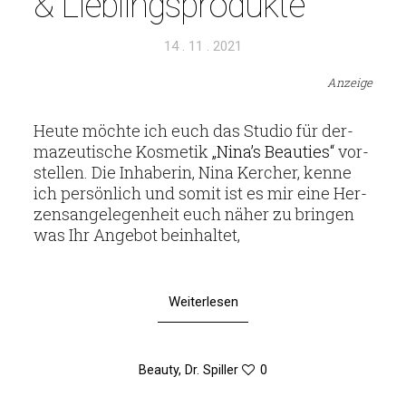
& Lieblingsprodukte
Veröffentlicht
14 . 11 . 2021
am
Anzeige
Heute möchte ich euch das Studio für der­
ma­zeu­ti­sche Kos­metik
„Nina’s Beau­ties“
vor­
stellen. Die Inha­berin, Nina Ker­cher, kenne
ich per­sön­lich und somit ist es mir eine Her­
zens­an­ge­le­gen­heit euch näher zu bringen
was Ihr Angebot beinhaltet,
Weiterlesen
Beauty
,
Dr. Spiller
0