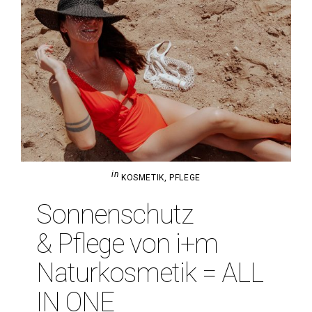
in
KOSMETIK
,
PFLEGE
Son­nen­schutz
& Pflege von i+m
Natur­kos­metik = ALL
IN ONE