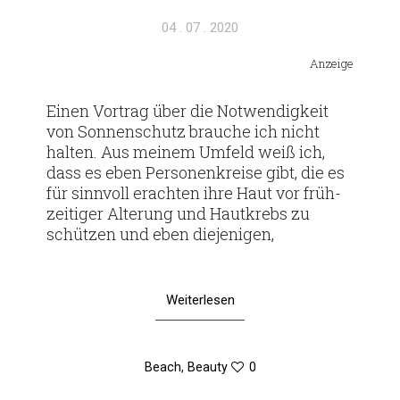
Veröffentlicht
04 . 07 . 2020
am
Anzeige
Einen Vor­trag über die Not­wen­dig­keit
von Son­nen­schutz brauche ich nicht
halten. Aus meinem Umfeld weiß ich,
dass es eben Per­so­nen­kreise gibt, die es
für sinn­voll erachten ihre Haut vor früh­
zei­tiger Alte­rung und Haut­krebs zu
schützen und eben diejenigen,
Weiterlesen
Beach
,
Beauty
0