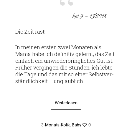
kw 9 – 13⁄2018
Die Zeit rast!
In meinen ersten zwei Monaten als
Mama habe ich defi­nitiv gelernt, das Zeit
ein­fach ein unwie­der­bring­li­ches Gut ist.
Früher ver­gingen die Stunden, ich lebte
die Tage und das mit so einer Selbst­ver­
ständ­lich­keit – unglaublich.
Weiterlesen
3-Monats-Kolik
,
Baby
0