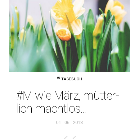
in
TAGEBUCH
#M wie März, müt­ter­
lich machtlos…
Veröffentlicht
01 . 06 . 2018
am