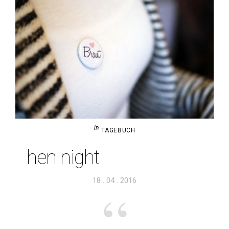
in
TAGEBUCH
hen night
Veröffentlicht
18 . 04 . 2016
am