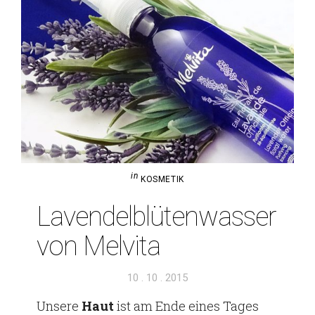
in
KOSMETIK
Laven­del­blü­ten­wasser
von Melvita
Veröffentlicht
10 . 10 . 2015
am
Unsere
Haut
ist am Ende eines Tages