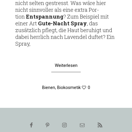
nicht selten gestresst. Was wäre hier
nicht sinn­voller als eine extra Por­
tion
Ent­span­nung
? Zum Bei­spiel mit
einer Art
Gute-Nacht Spray
, das
zusätz­lich pflegt, die Haut beru­higt und
dabei herr­lich nach Lavendel duftet? Ein
Spray,
Weiterlesen
Bienen
,
Biokosmetik
0