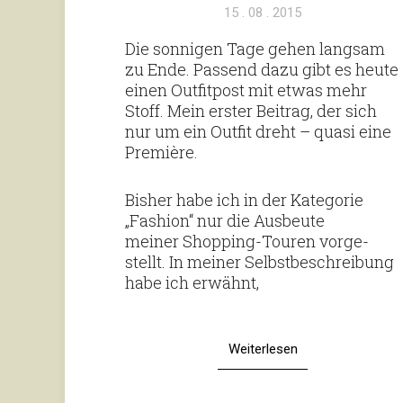
Veröffentlicht
15 . 08 . 2015
am
Die son­nigen Tage gehen langsam
zu Ende. Pas­send dazu gibt es heute
einen Out­fit­post mit etwas mehr
Stoff. Mein erster Bei­trag, der sich
nur um ein Outfit dreht – quasi eine
Première.
Bisher habe ich in der Kate­gorie
„Fashion“ nur die Aus­beute
meiner Shop­­­ping-Touren vor­ge­
stellt. In meiner Selbst­be­schrei­bung
habe ich erwähnt,
Weiterlesen