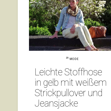
in
MODE
Leichte Stoff­hose
in gelb mit weißem
Strick­pull­over und
Jeansjacke