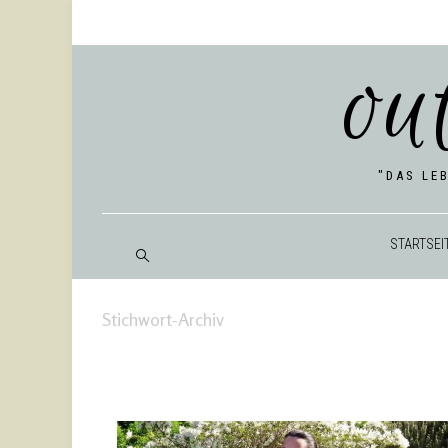
ou
"DAS LE
START­SEI
Stichwort-Archiv