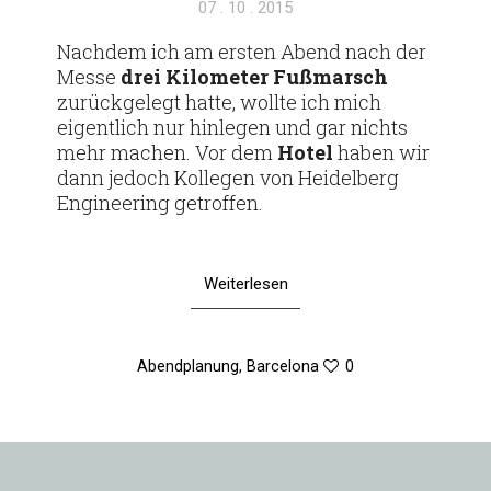
Veröffentlicht
07 . 10 . 2015
am
Nachdem ich am ersten Abend nach der
Messe
drei Kilo­meter Fuß­marsch
zurück­ge­legt hatte, wollte ich mich
eigent­lich nur hin­legen und gar nichts
mehr machen. Vor dem
Hotel
haben wir
dann jedoch Kol­legen von Hei­del­berg
Engi­nee­ring getroffen.
Weiterlesen
Abendplanung
,
Barcelona
0