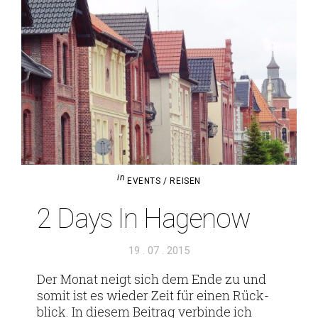
in
EVENTS / REISEN
2 Days In Hagenow
Veröffentlicht
19 . 07 . 2015
am
Der Monat neigt sich dem Ende zu und
somit ist es wieder Zeit für einen Rück­
blick. In diesem Bei­trag ver­binde ich