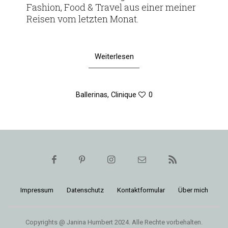
Fashion, Food & Travel aus einer meiner
Reisen vom letzten Monat.
Weiterlesen
Ballerinas
,
Clinique
0
Impressum
Daten­schutz
Kon­takt­for­mular
Über mich
Copyrights @ Janina Humbert 2024. Alle Rechte vorbehalten.