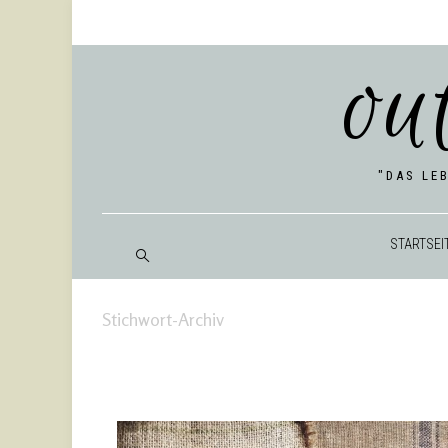
ou
"DAS LE
START­SEI
Stichwort-Archiv