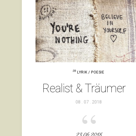
in
LYRIK / POESIE
Rea­list & Träumer
Veröffentlicht
08 . 07 . 2018
am
23.06.2018