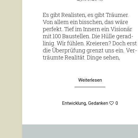
Es gibt Rea­listen, es gibt Träumer.
Von allem ein biss­chen, das wäre
per­fekt. Tief im Innern ein Visionär
mit 100 Bau­stellen. Die Hülle gerad­
linig. Wir fühlen. Kre­ieren? Doch erst
die Über­prü­fung grenzt uns ein. Ver­
träumte Rea­lität. Dinge sehen,
Weiterlesen
Entwicklung
,
Gedanken
0