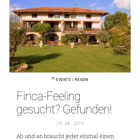
in
EVENTS / REISEN
Finca-Fee­ling
gesucht? Gefunden!
Veröffentlicht
14 . 06 . 2015
am
Ab und an braucht jeder einmal einen