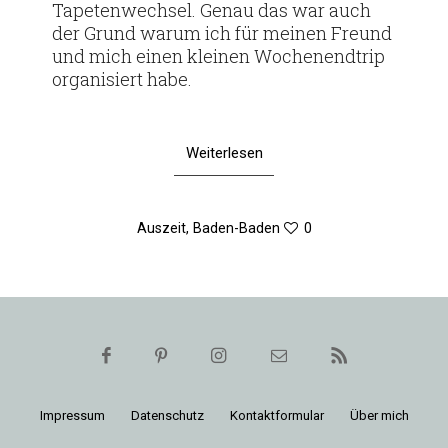
Tape­ten­wechsel. Genau das war auch
der Grund warum ich für meinen Freund
und mich einen kleinen Wochen­end­trip
orga­ni­siert habe.
Weiterlesen
Auszeit
,
Baden-Baden
0
Impressum
Daten­schutz
Kon­takt­for­mular
Über mich