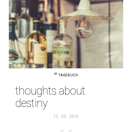
in
TAGEBUCH
thoughts about
destiny
Veröffentlicht
12 . 05 . 2016
am