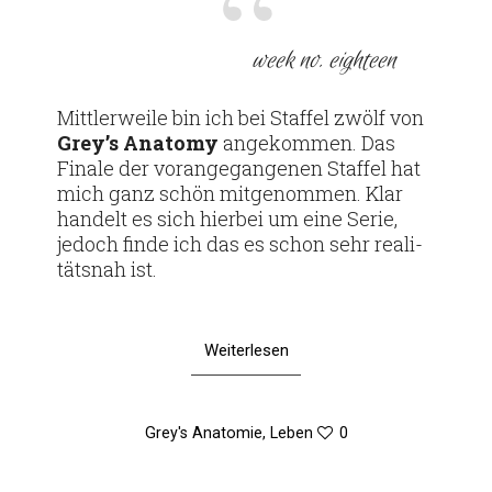
week no. eighteen
Mitt­ler­weile bin ich bei Staffel zwölf von
Grey’s Ana­tomy
ange­kommen. Das
Finale der vor­an­ge­gan­genen Staffel hat
mich ganz schön mit­ge­nommen. Klar
han­delt es sich hierbei um eine Serie,
jedoch finde ich das es schon sehr rea­li­
tätsnah ist.
Weiterlesen
Grey's Anatomie
,
Leben
0