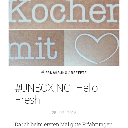
in
ERNÄHRUNG / REZEPTE
#UNBOXING- Hello
Fresh
Veröffentlicht
28 . 07 . 2015
am
Da ich beim ersten Mal gute Erfah­rungen