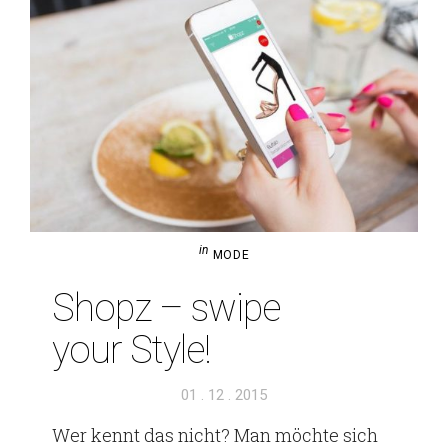
in
MODE
Shopz – swipe
your Style!
Veröffentlicht
01 . 12 . 2015
am
Wer kennt das nicht? Man möchte sich