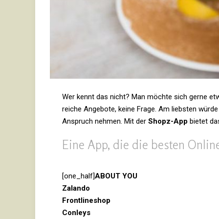
Wer kennt das nicht? Man möchte sich gerne etw
reiche Ange­bote, keine Frage. Am liebsten würde 
Anspruch nehmen. Mit der
Shopz-App
bietet da
Eine App, die die besten Onlin
[one_​half]
ABOUT YOU
Zalando
Front­li­ne­shop
Con­leys