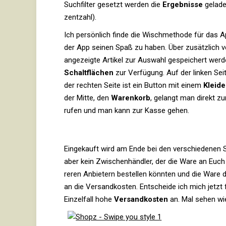
Such­filter gesetzt werden die
Ergeb­nisse
geladen
zent­zahl).
Ich per­sön­lich finde die Wischme­thode für das
der App seinen Spaß zu haben. Über zusätz­lich ver
ange­zeigte Artikel zur Aus­wahl gespei­chert wer
Schalt­flä­chen
zur Ver­fü­gung. Auf der linken Se
der rechten Seite ist ein Button mit einem
Klei­d
der Mitte, den
Waren­korb
, gelangt man direkt zur
rufen und man kann zur Kasse gehen.
Ein­ge­kauft wird am Ende bei den ver­schie­denen 
aber kein Zwi­schen­händler, der die Ware an Euch
reren Anbie­tern bestellen könnten und die Ware
an die Ver­sand­kosten. Ent­scheide ich mich jetz
Ein­zel­fall hohe
Ver­sand­kosten
an. Mal sehen wie