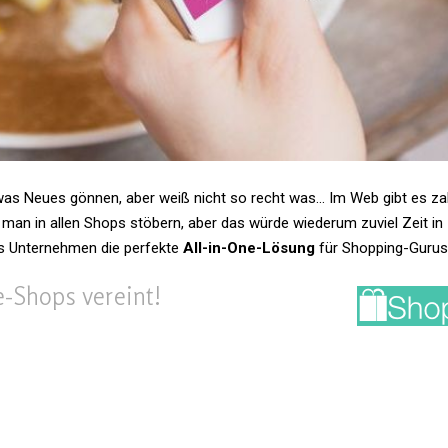
as Neues gönnen, aber weiß nicht so recht was… Im Web gibt es za
man in allen Shops stö­bern, aber das würde wie­derum zuviel Zeit in
s Unter­nehmen die per­fekte
All-in-One-Lösung
für Shopping-Gurus
e-Shops vereint!