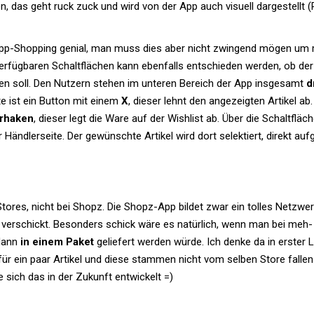
, das geht ruck zuck und wird von der App auch visuell dar­ge­stellt (
 App-Shop­ping genial, man muss dies aber nicht zwin­gend mögen um 
­füg­baren Schalt­flä­chen kann eben­falls ent­schieden werden, ob der
den soll. Den Nut­zern stehen im unteren Bereich der App ins­ge­samt
d
ite ist ein Button mit einem
X
, dieser lehnt den ange­zeigten Artikel ab
er­haken
, dieser legt die Ware auf der Wish­list ab. Über die Schalt­fläch
 Händ­ler­seite. Der gewünschte Artikel wird dort selek­tiert, direkt auf­
Stores, nicht bei Shopz. Die Shopz-App bildet zwar ein tolles Netz­wer
 ver­schickt. Beson­ders schick wäre es natür­lich, wenn man bei meh­
 dann
in einem Paket
gelie­fert werden würde. Ich denke da in erster L
t für ein paar Artikel und diese stammen nicht vom selben Store fallen
 sich das in der Zukunft entwickelt =)