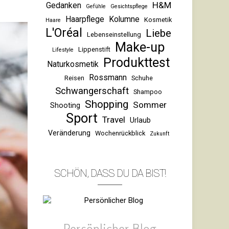
H&M
Gedanken
Gefühle
Gesichtspflege
Haarpflege
Kolumne
Kosmetik
Haare
L'Oréal
Liebe
Lebenseinstellung
Make-up
Lippenstift
Lifestyle
Produkttest
Naturkosmetik
Rossmann
Reisen
Schuhe
Schwangerschaft
Shampoo
Shopping
Sommer
Shooting
Sport
Travel
Urlaub
Veränderung
Wochenrückblick
Zukunft
SCHÖN, DASS DU DA BIST!