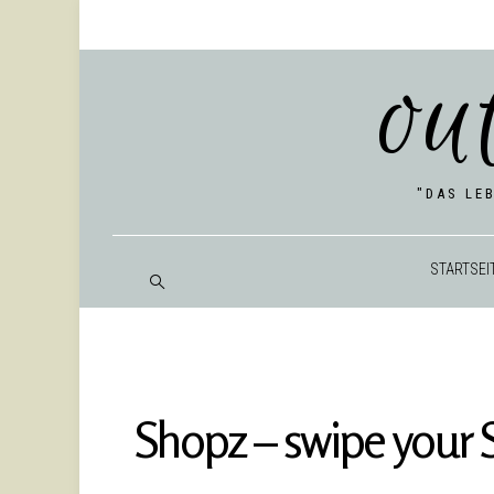
ou
"DAS LE
START­SEI
Shopz – swipe your S