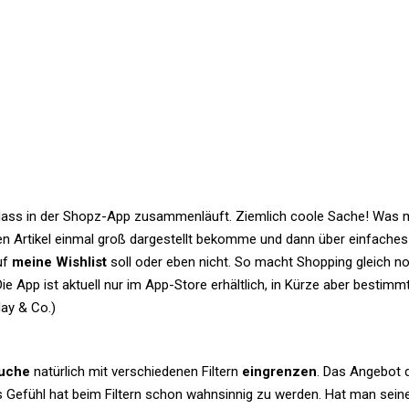
dass in der Shopz-App zusam­men­läuft. Ziem­lich coole Sache! Was 
en Artikel einmal groß dar­ge­stellt bekomme und dann über ein­fa­ches
uf
meine Wish­list
soll oder eben nicht. So macht Shop­ping gleich n
ie App ist aktuell nur im App-Store erhält­lich, in Kürze aber bestimm
ay & Co.)
uche
natür­lich mit ver­schie­denen Fil­tern
ein­grenzen
. Das Angebot 
das Gefühl hat beim Fil­tern schon wahn­sinnig zu werden. Hat man sein