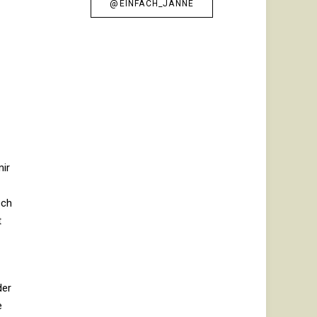
@EINFACH_JANNE
mir
och
t
der
e