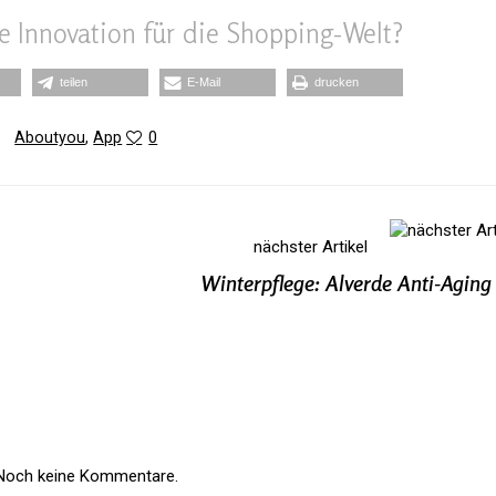
e Inno­va­tion für die Shopping-Welt?
teilen
E‑Mail
dru­cken
Aboutyou
,
App
0
nächster Artikel
Winterpflege: Alverde Anti-Agin
Noch keine Kommentare.