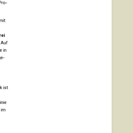
Pro­
mit
rei
. Auf
e in
ge­
k ist
inie
 im