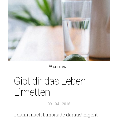
in
KOLUMNE
Gibt dir das Leben
Limetten
Veröffentlicht
09 . 04 . 2016
am
…dann mach Limo­nade daraus! Eigent­