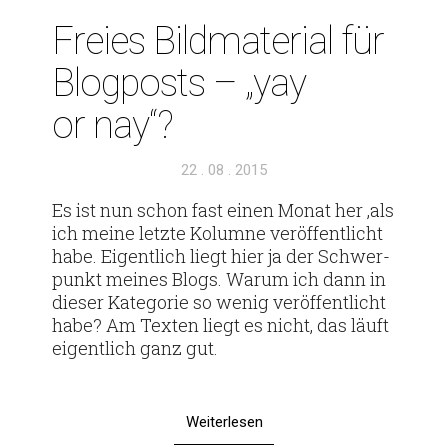
Freies Bild­ma­te­rial für
Blog­posts – „yay
or nay“?
Veröffentlicht
22 . 08 . 2015
am
Es ist nun schon fast einen Monat her ‚als
ich meine letzte Kolumne ver­öf­fent­licht
habe. Eigent­lich liegt hier ja der Schwer­
punkt meines Blogs. Warum ich dann in
dieser Kate­gorie so wenig ver­öf­fent­licht
habe? Am Texten liegt es nicht, das läuft
eigent­lich ganz gut.
Weiterlesen