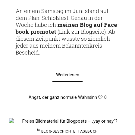
An einem Samstag im Juni stand auf
dem Plan: Schloß­fest. Genau in der
Woche habe ich
meinen Blog auf Face­
book pro­motet
(
Link zur Blog­seite
). Ab
diesem Zeit­punkt wusste so ziem­lich
jeder aus meinem Bekann­ten­kreis
Bescheid.
Weiterlesen
Angst
,
der ganz normale Wahnsinn
0
in
BLOG-GESCHICHTE
,
TAGEBUCH