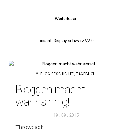
Weiterlesen
brisant
,
Display schwarz
0
in
BLOG-GESCHICHTE
,
TAGEBUCH
Bloggen macht
wahnsinnig!
Veröffentlicht
19 . 09 . 2015
am
Throw­back