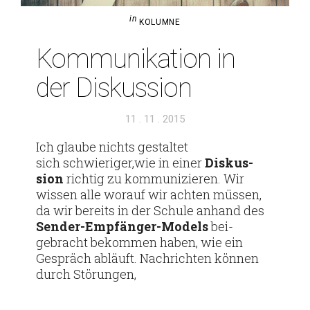
in
KOLUMNE
Kom­mu­ni­ka­tion in
der Diskussion
Veröffentlicht
11 . 11 . 2015
am
Ich glaube nichts gestaltet
sich schwieriger,wie in einer
Dis­kus­
sion
richtig zu kom­mu­ni­zieren. Wir
wissen alle worauf wir achten müssen,
da wir bereits in der Schule anhand des
Sender-Emp­­fänger-Models
bei­
gebracht bekommen haben, wie ein
Gespräch abläuft. Nach­richten können
durch Störungen,