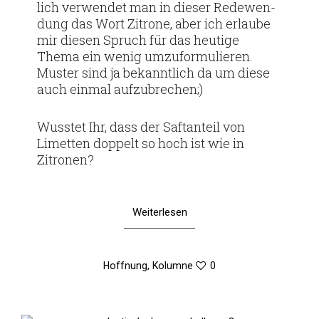
lich ver­wendet man in dieser Rede­wen­
dung das Wort Zitrone, aber ich erlaube
mir diesen Spruch für das heu­tige
Thema ein wenig umzu­for­mu­lieren.
Muster sind ja bekannt­lich da um diese
auch einmal aufzubrechen;)
Wusstet Ihr, dass der Saft­an­teil von
Limetten dop­pelt so hoch ist wie in
Zitronen?
Weiterlesen
Hoffnung
,
Kolumne
0