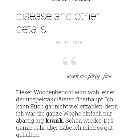
disease and other
details
Veröffentlicht
08 . 11 . 2015
am
week no. forty-five
Dieser Wochen­be­richt wird wohl einer
der unspek­ta­ku­lärsten über­haupt. Ich
kann Euch gar nicht viel erzählen, denn
ich war die ganze Woche ein­fach nur
abartig arg
krank
. Schon wieder! Das
Ganze Jahr über habe ich mich so gut
gehalten,