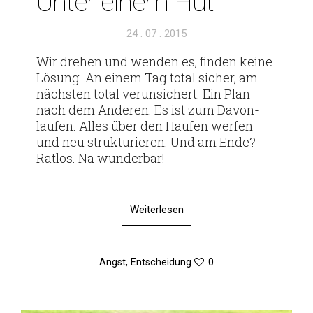
Unter einem Hut
Veröffentlicht
24 . 07 . 2015
am
Wir drehen und wenden es, finden keine
Lösung. An einem Tag total sicher, am
nächsten total ver­un­si­chert. Ein Plan
nach dem Anderen. Es ist zum Davon­
laufen. Alles über den Haufen werfen
und neu struk­tu­rieren. Und am Ende?
Ratlos. Na wunderbar!
Weiterlesen
Angst
,
Entscheidung
0