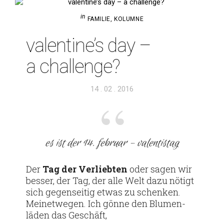
in
FAMILIE
,
KOLUMNE
valentine’s day –
a challenge?
Veröffentlicht
14 . 02 . 2016
am
es ist der 14. februar – valentistag
Der
Tag der Ver­liebten
oder sagen wir
besser, der Tag, der alle Welt dazu nötigt
sich gegen­seitig etwas zu schenken.
Mei­net­wegen. Ich gönne den Blu­men­
läden das Geschäft,