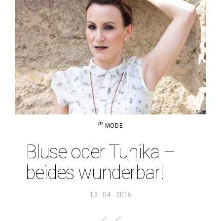
in
MODE
Bluse oder Tunika –
beides wunderbar!
Veröffentlicht
13 . 04 . 2016
am