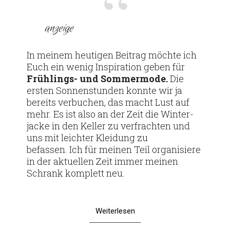
anzeige
In meinem heu­tigen Bei­trag möchte ich
Euch ein wenig Inspi­ra­tion geben für
Früh­­lings- und Som­mer­mode.
Die
ersten Son­nen­stunden konnte wir ja
bereits ver­bu­chen, das macht Lust auf
mehr. Es ist also an der Zeit die Win­ter­
jacke in den Keller zu ver­frachten und
uns mit leichter Klei­dung zu
befassen. Ich für meinen Teil orga­ni­siere
in der aktu­ellen Zeit immer meinen
Schrank kom­plett neu.
Weiterlesen