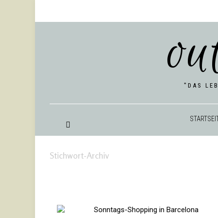
ou
"DAS LE
START­SEI
Stichwort-Archiv