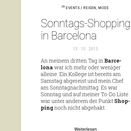
in
EVENTS / REISEN
,
MODE
Sonn­tags-Shop­ping
in Barcelona
Veröffentlicht
13 . 10 . 2015
am
An meinem dritten Tag in
Bar­ce­
lona
war ich mehr oder weniger
alleine. Ein Kol­lege ist bereits am
Samstag abge­reist und mein Chef
am Sonn­tag­nach­mittag. Es war
Sonntag und auf meiner To-Do Liste
war unter anderem der Punkt
Shop­
ping
noch nicht abgehakt.
Weiterlesen