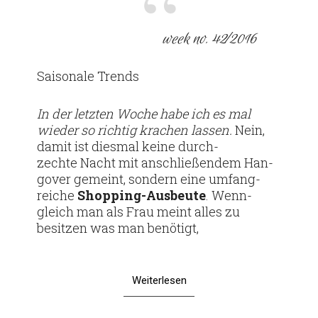
week no. 42⁄2016
Sai­so­nale Trends
In der letzten Woche habe ich es mal
wieder so richtig kra­chen lassen.
Nein,
damit ist diesmal keine durch­
zechte Nacht mit anschlie­ßendem Han­
gover gemeint, son­dern eine umfang­
reiche
Shop­­­ping-Aus­­­beute
. Wenn­
gleich man als Frau meint alles zu
besitzen was man benötigt,
Weiterlesen