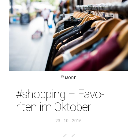
in
MODE
#shop­ping – Favo­
riten im Oktober
Veröffentlicht
23 . 10 . 2016
am