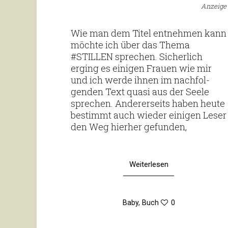
Anzeige
Wie man dem Titel ent­nehmen kann
möchte ich über das Thema
#STILLEN spre­chen. Sicher­lich
erging es einigen Frauen wie mir
und ich werde ihnen im nach­fol­
genden Text quasi aus der Seele
spre­chen. Ande­rer­seits haben heute
bestimmt auch wieder einigen Leser
den Weg hierher gefunden,
Weiterlesen
Baby
,
Buch
0