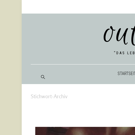
ou
"DAS LE
START­SEI
Stichwort-Archiv