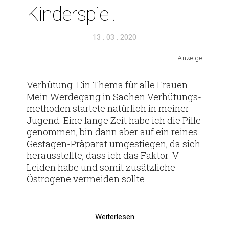
Kinderspiel!
Veröffentlicht
13 . 03 . 2020
am
Anzeige
Ver­hü­tung. Ein Thema für alle Frauen.
Mein Wer­de­gang in Sachen Ver­hü­tungs­
me­thoden star­tete natür­lich in meiner
Jugend. Eine lange Zeit habe ich die Pille
genommen, bin dann aber auf ein reines
Ges­­tagen-Prä­­parat umge­stiegen, da sich
her­aus­stellte, dass ich das Faktor-V-
Leiden habe und somit zusätz­liche
Östro­gene ver­meiden sollte.
Weiterlesen