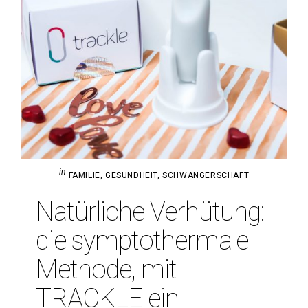
in
FAMILIE
,
GESUNDHEIT
,
SCHWANGERSCHAFT
Natür­liche Ver­hü­tung:
die sym­pto­ther­male
Methode, mit
TRACKLE ein