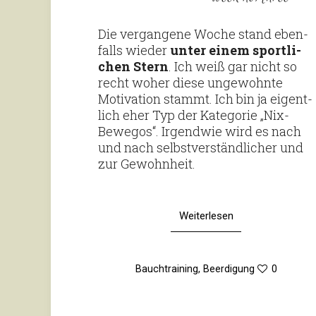
Die ver­gan­gene Woche stand eben­
falls wieder
unter einem sport­li­
chen Stern
. Ich weiß gar nicht so
recht woher diese unge­wohnte
Moti­va­tion stammt. Ich bin ja eigent­
lich eher Typ der Kate­gorie „Nix-
Bewegos“. Irgendwie wird es nach
und nach selbst­ver­ständ­li­cher und
zur Gewohnheit.
Weiterlesen
Bauchtraining
,
Beerdigung
0