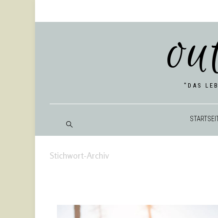
ou
"DAS LE
START­SEI
Stichwort-Archiv