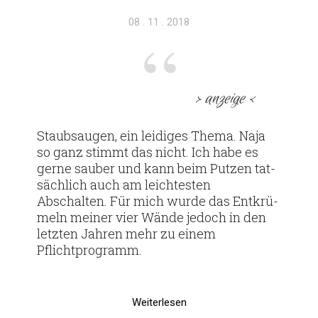
Veröffentlicht
08 . 11 . 2018
am
> anzeige <
Staub­saugen, ein lei­diges Thema. Naja
so ganz stimmt das nicht. Ich habe es
gerne sauber und kann beim Putzen tat­
säch­lich auch am leich­testen
Abschalten. Für mich wurde das Ent­krü­
meln meiner vier Wände jedoch in den
letzten Jahren mehr zu einem
Pflichtprogramm.
Weiterlesen