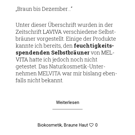
am
„Braun bis Dezember…“
Unter dieser Über­schrift wurden in der
Zeit­schrift
LAVIVA
ver­schie­dene Selbst­
bräuner vor­ge­stellt. Einige der Pro­dukte
kannte ich bereits, den
feuch­tig­keits­
spen­denden
Selbst­bräuner
von
MEL­
VITA
hatte ich jedoch noch nicht
getestet. Das Natur­­kos­­metik-Unter­­
nehmen MEL­VITA war mir bis­lang eben­
falls nicht bekannt.
Weiterlesen
Biokosmetik
,
Braune Haut
0