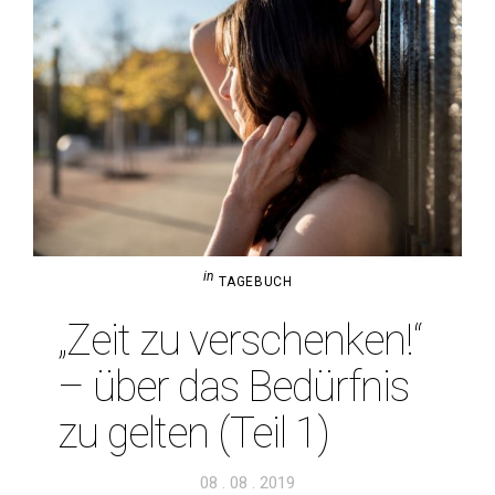
in
TAGEBUCH
„Zeit zu ver­schenken!“
– über das Bedürfnis
zu gelten (Teil 1)
Veröffentlicht
08 . 08 . 2019