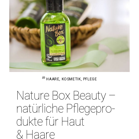
in
HAARE
,
KOSMETIK
,
PFLEGE
Nature Box Beauty –
natür­liche Pfle­ge­pro­
dukte für Haut
& Haare