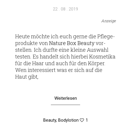
Veröffentlicht
22 . 08 . 2019
am
Anzeige
Heute möchte ich euch gerne die Pfle­ge­
pro­dukte von
Nature Box Beauty
vor­
stellen. Ich durfte eine kleine Aus­wahl
testen. Es han­delt sich hierbei Kos­me­tika
für die Haar und auch für den Körper.
Wen inter­es­siert was er sich auf die
Haut gibt,
Weiterlesen
Beauty
,
Bodylotion
1