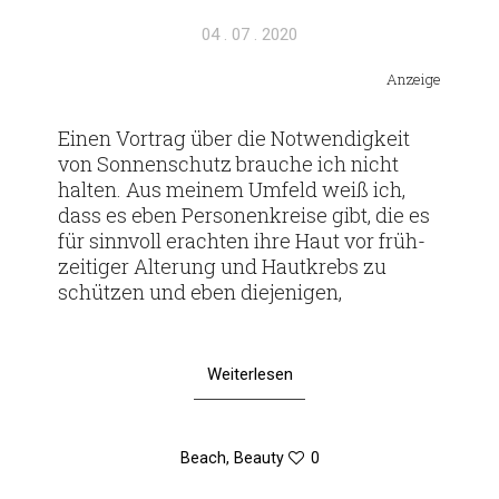
Veröffentlicht
04 . 07 . 2020
am
Anzeige
Einen Vor­trag über die Not­wen­dig­keit
von Son­nen­schutz brauche ich nicht
halten. Aus meinem Umfeld weiß ich,
dass es eben Per­so­nen­kreise gibt, die es
für sinn­voll erachten ihre Haut vor früh­
zei­tiger Alte­rung und Haut­krebs zu
schützen und eben diejenigen,
Weiterlesen
Beach
,
Beauty
0