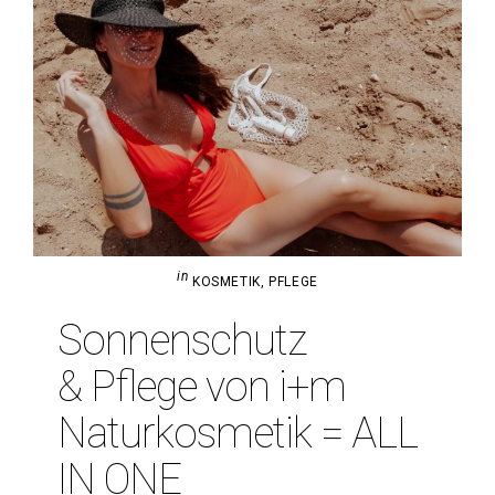
in
KOSMETIK
,
PFLEGE
Son­nen­schutz
& Pflege von i+m
Natur­kos­metik = ALL
IN ONE