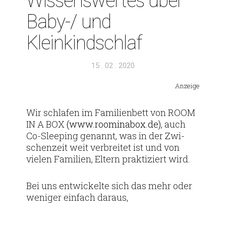
Wis­sens­wertes über
Baby-/ und
Kleinkindschlaf
Veröffentlicht
15 . 02 . 2020
am
Anzeige
Wir schlafen im Fami­li­en­bett von ROOM
IN A BOX
(www​.roo​min​abox​.de)
, auch
Co-Slee­­ping genannt, was in der Zwi­
schen­zeit weit ver­breitet ist und von
vielen Fami­lien, Eltern prak­ti­ziert wird.
Bei uns ent­wi­ckelte sich das mehr oder
weniger ein­fach daraus,