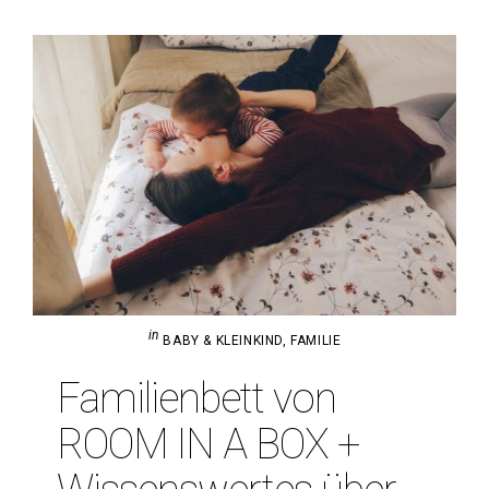
in
BABY & KLEINKIND
,
FAMILIE
Fami­li­en­bett von
ROOM IN A BOX +