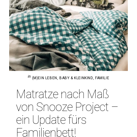
in
(M)EIN LEBEN
,
BABY & KLEINKIND
,
FAMILIE
Matratze nach Maß
von Snooze Pro­ject –
ein Update fürs
Familienbett!