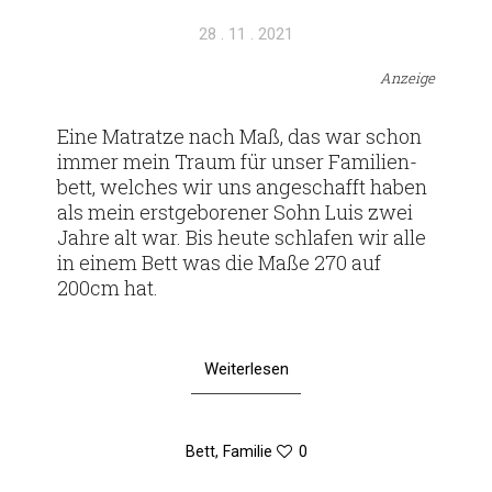
Veröffentlicht
28 . 11 . 2021
am
Anzeige
Eine Matratze nach Maß, das war schon
immer mein Traum für unser Fami­li­en­
bett, wel­ches wir uns ange­schafft haben
als mein erst­ge­bo­rener Sohn Luis zwei
Jahre alt war. Bis heute schlafen wir alle
in einem Bett was die Maße 270 auf
200cm hat.
Weiterlesen
Bett
,
Familie
0