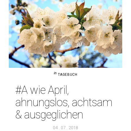
in
TAGEBUCH
#A wie April,
ahnungslos, achtsam
& ausgeglichen
Veröffentlicht
04 . 07 . 2018