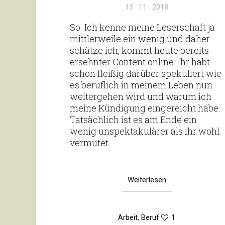
Veröffentlicht
13 . 11 . 2018
am
So. Ich kenne meine Leser­schaft ja
mitt­ler­weile ein wenig und daher
schätze ich, kommt heute bereits
ersehnter Con­tent online. Ihr habt
schon fleißig dar­über spe­ku­liert wie
es beruf­lich in meinem Leben nun
wei­ter­gehen wird und warum ich
meine Kün­di­gung ein­ge­reicht habe.
Tat­säch­lich ist es am Ende ein
wenig unspek­ta­ku­lärer als ihr wohl
vermutet.
Weiterlesen
Arbeit
,
Beruf
1