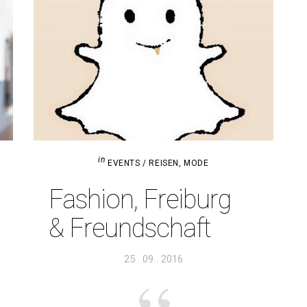
in
EVENTS / REISEN
,
MODE
Fashion, Frei­burg
& Freundschaft
Veröffentlicht
25 . 09 . 2016
am