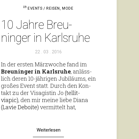
in
EVENTS / REISEN
,
MODE
10 Jahre Breu­
ninger in Karlsruhe
Veröffentlicht
22 . 03 . 2016
am
In der ersten März­woche fand im
Breu­ninger in Karls­ruhe
, anläss­
lich deren 10-jäh­­rigen Jubi­läums, ein
großes Event statt. Durch den Kon­
takt zu der Visa­gistin Jo
(tel­lit­
viapic)
, den mir meine liebe Diana
(Lavie Deboite)
ver­mit­telt hat,
Weiterlesen