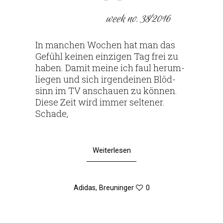
week no. 38⁄2016
In man­chen Wochen hat man das
Gefühl keinen ein­zigen Tag frei zu
haben. Damit meine ich faul her­um­
liegen und sich irgend­einen Blöd­
sinn im TV anschauen zu können.
Diese Zeit wird immer sel­tener.
Schade,
Weiterlesen
Adidas
,
Breuninger
0