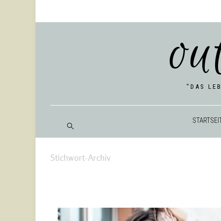
ou
"DAS LE
START­SEI
Stichwort-Archiv