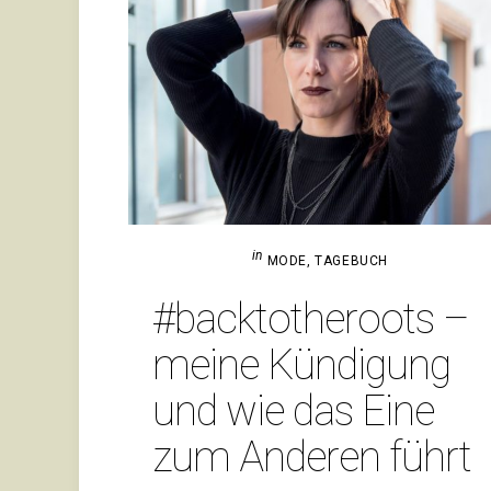
in
MODE
,
TAGEBUCH
#back­to­theroots –
meine Kün­di­gung
und wie das Eine
zum Anderen führt