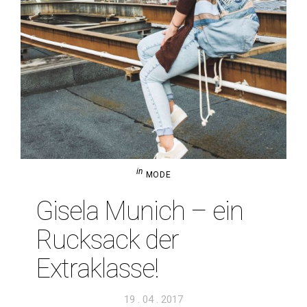
in
MODE
Gisela Munich – ein
Ruck­sack der
Extraklasse!
Veröffentlicht
19 . 04 . 2017