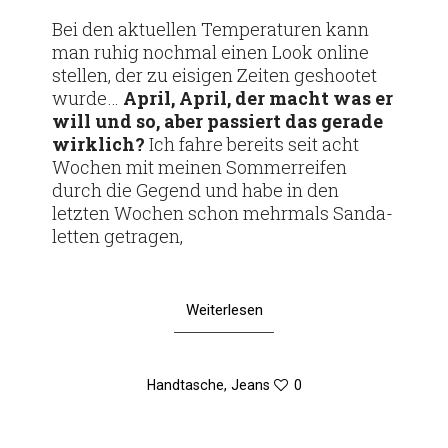
am
Bei den aktu­ellen Tem­pe­ra­turen kann
man ruhig nochmal einen Look online
stellen, der zu eisigen Zeiten geshootet
wurde…
April, April, der macht was er
will und so, aber pas­siert das gerade
wirk­lich?
Ich fahre bereits seit acht
Wochen mit meinen Som­mer­reifen
durch die Gegend und habe in den
letzten Wochen schon mehr­mals San­da­
letten getragen,
Weiterlesen
Handtasche
,
Jeans
0