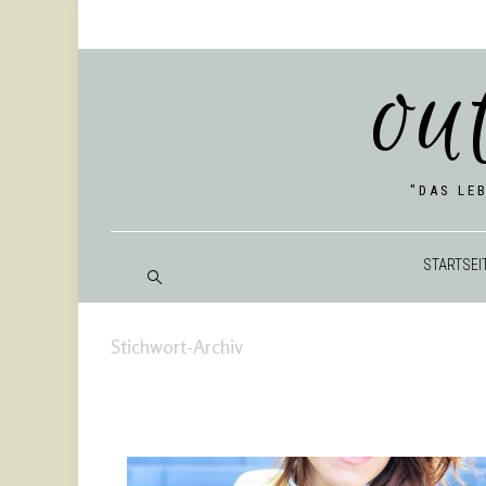
ou
"DAS LE
START­SEI
Stichwort-Archiv