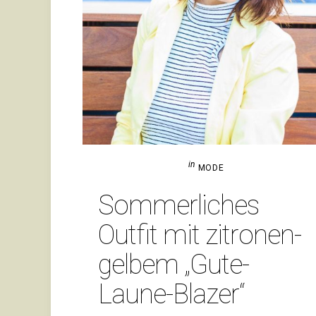
in
MODE
Som­mer­li­ches
Outfit mit zitro­nen­
gelbem „Gute-
Laune-Blazer“