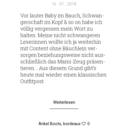
Veröffentlicht
16 . 01 . 2018
am
Vor lauter Baby im Bauch, Schwan­
ger­schaft im Kopf & so on habe ich
völlig ver­gessen mein Wort zu
halten. Meine nicht schwan­geren
Lese­rinnen wollte ich ja wei­terhin
mit Con­tent ohne Bäuch­lein ver­
sorgen bezie­hungs­weise nicht aus­
schließ­lich das Mami-Zeug prä­sen­
tieren… Aus diesem Grund gibt’s
heute mal wieder einen klas­si­schen
Outfitpost.
Weiterlesen
Ankel Boots
,
bordeaux
0