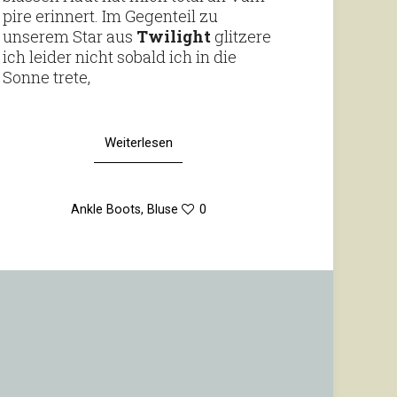
pire erin­nert. Im Gegen­teil zu
unserem Star aus
Twi­light
glit­zere
ich leider nicht sobald ich in die
Sonne trete,
Weiterlesen
Ankle Boots
,
Bluse
0