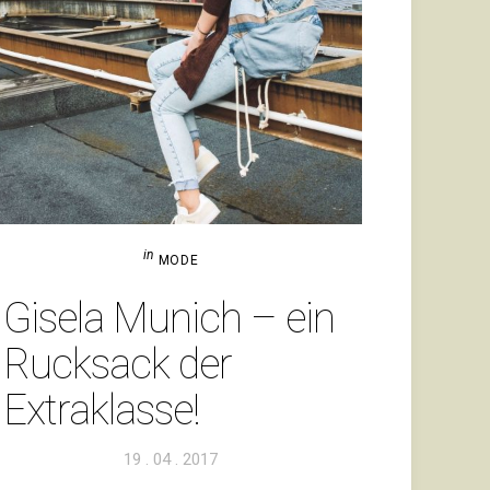
in
MODE
Gisela Munich – ein
Ruck­sack der
Extraklasse!
Veröffentlicht
19 . 04 . 2017
am