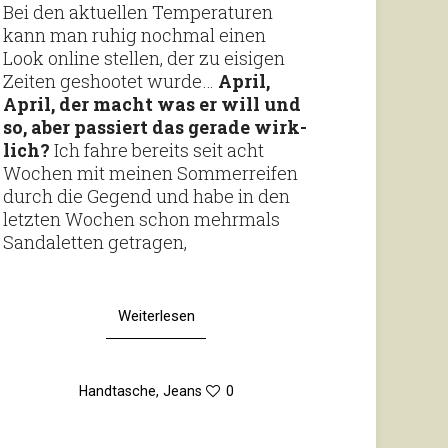
Bei den aktu­ellen Tem­pe­ra­turen
kann man ruhig nochmal einen
Look online stellen, der zu eisigen
Zeiten geshootet wurde…
April,
April, der macht was er will und
so, aber pas­siert das gerade wirk­
lich?
Ich fahre bereits seit acht
Wochen mit meinen Som­mer­reifen
durch die Gegend und habe in den
letzten Wochen schon mehr­mals
San­da­letten getragen,
Weiterlesen
Handtasche
,
Jeans
0