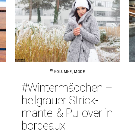
in
KOLUMNE
,
MODE
#Win­ter­mäd­chen –
hell­grauer Strick­
mantel & Pull­over in
bordeaux