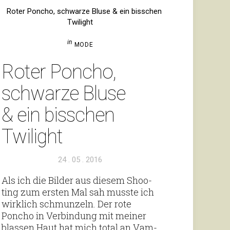
in
MODE
Roter Poncho,
schwarze Bluse
& ein biss­chen
Twilight
Veröffentlicht
24 . 05 . 2016
am
Als ich die Bilder aus diesem Shoo­
ting zum ersten Mal sah musste ich
wirk­lich schmun­zeln. Der rote
Poncho in Ver­bin­dung mit meiner
blassen Haut hat mich total an Vam­