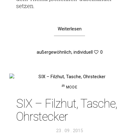
setzen.
Weiterlesen
außergewöhnlich
,
individuell
0
in
MODE
SIX – Filzhut, Tasche,
Ohrstecker
Veröffentlicht
23 . 09 . 2015
am