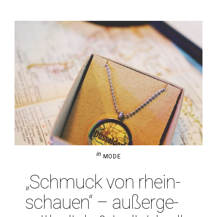
in
MODE
„Schmuck von rhein­
schauen“ – außer­ge­