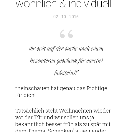
wöhn­lich & individuell
Veröffentlicht
02 . 10 . 2016
am
ihr seid auf der suche nach einem
beson­deren geschenk für eure(n)
liebste(n)?
rhein­schauen hat genau das Rich­tige
für dich!
Tat­säch­lich steht Weih­nachten wieder
vor der Tür und wir sollen uns ja
bekannt­lich besser früh als zu spät mit
dem Thema „Schenken“ aus­ein­ander