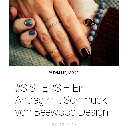
in
FAMILIE
,
MODE
#SIS­TERS – Ein
Antrag mit Schmuck
von Bee­wood Design
Veröffentlicht
25 . 12 . 2017