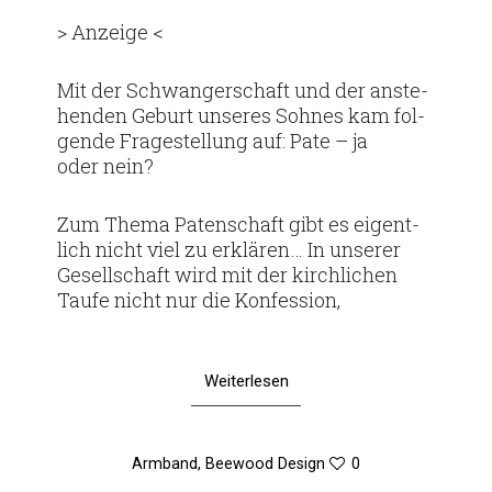
am
> Anzeige <
Mit der Schwan­ger­schaft und der anste­
henden Geburt unseres Sohnes kam fol­
gende Fra­ge­stel­lung auf: Pate – ja
oder nein?
Zum Thema Paten­schaft gibt es eigent­
lich nicht viel zu erklären… In unserer
Gesell­schaft wird mit der kirch­li­chen
Taufe nicht nur die Konfession,
Weiterlesen
Armband
,
Beewood Design
0