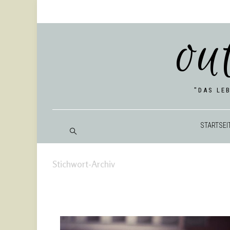
ou
"DAS LE
START­SEI
Stichwort-Archiv