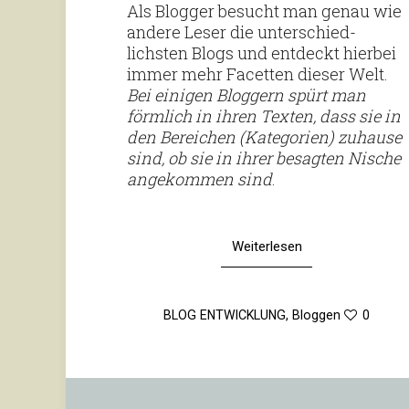
Als Blogger besucht man genau wie
andere Leser die unter­schied­
lichsten Blogs und ent­deckt hierbei
immer mehr Facetten dieser Welt.
Bei einigen Blog­gern spürt man
förm­lich in ihren Texten, dass sie in
den Berei­chen (Kate­go­rien) zuhause
sind, ob sie in ihrer besagten Nische
ange­kommen sind
.
Weiterlesen
BLOG ENTWICKLUNG
,
Bloggen
0