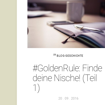
in
BLOG-GESCHICHTE
#Gol­den­Rule: Finde
deine Nische! (Teil
1)
Veröffentlicht
20 . 09 . 2016
am