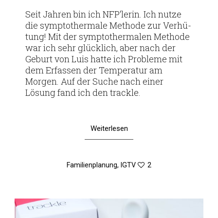
am
Seit Jahren bin ich NFP‘lerin. Ich nutze
die sym­pto­ther­male Methode zur Ver­hü­
tung! Mit der sym­pto­ther­malen Methode
war ich sehr glück­lich, aber nach der
Geburt von Luis hatte ich Pro­bleme mit
dem Erfassen der Tem­pe­ratur am
Morgen. Auf der Suche nach einer
Lösung fand ich den trackle.
Weiterlesen
Familienplanung
,
IGTV
2