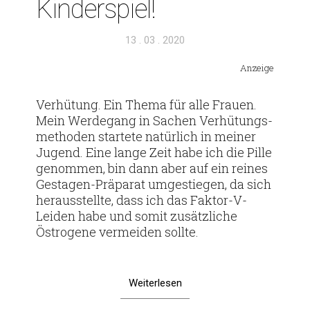
Kinderspiel!
Veröffentlicht
13 . 03 . 2020
am
Anzeige
Ver­hü­tung. Ein Thema für alle Frauen.
Mein Wer­de­gang in Sachen Ver­hü­tungs­
me­thoden star­tete natür­lich in meiner
Jugend. Eine lange Zeit habe ich die Pille
genommen, bin dann aber auf ein reines
Ges­­tagen-Prä­­parat umge­stiegen, da sich
her­aus­stellte, dass ich das Faktor-V-
Leiden habe und somit zusätz­liche
Östro­gene ver­meiden sollte.
Weiterlesen