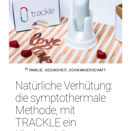
in
FAMILIE
,
GESUNDHEIT
,
SCHWANGERSCHAFT
Natür­liche Ver­hü­tung:
die sym­pto­ther­male
Methode, mit
TRACKLE ein