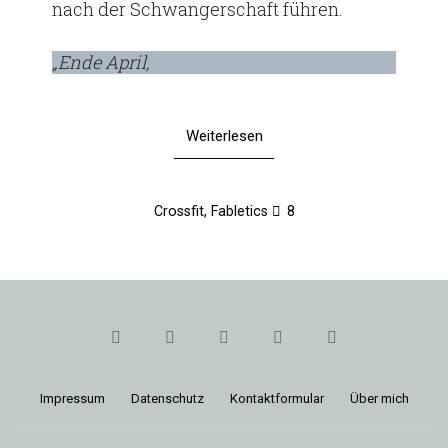
nach der Schwan­ger­schaft führen.
„Ende April,
Weiterlesen
Crossfit
,
Fabletics
8
Impressum
Daten­schutz
Kon­takt­for­mular
Über mich