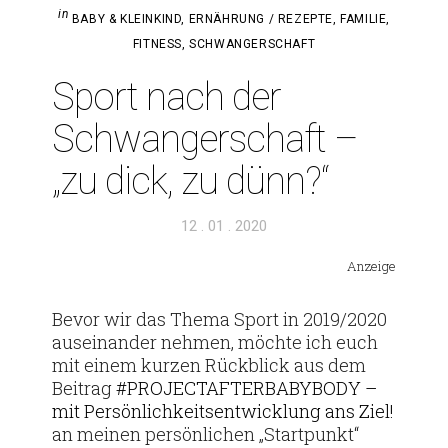
in
BABY & KLEINKIND
,
ERNÄHRUNG / REZEPTE
,
FAMILIE
,
FITNESS
,
SCHWANGERSCHAFT
Sport nach der
Schwan­ger­schaft –
„zu dick, zu dünn?“
Veröffentlicht
12 . 01 . 2020
am
Anzeige
Bevor wir das Thema Sport in 2019/2020
aus­ein­ander nehmen, möchte ich euch
mit einem kurzen Rück­blick aus dem
Bei­trag
#PRO­JEC­TAF­TER­BA­BY­BODY –
mit Per­sön­lich­keits­ent­wick­lung ans Ziel!
an meinen per­sön­li­chen „Start­punkt“