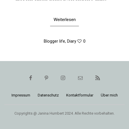
Weiterlesen
Blogger life
,
Diary
0
Impressum
Daten­schutz
Kon­takt­for­mular
Über mich
Copyrights @ Janina Humbert 2024. Alle Rechte vorbehalten.