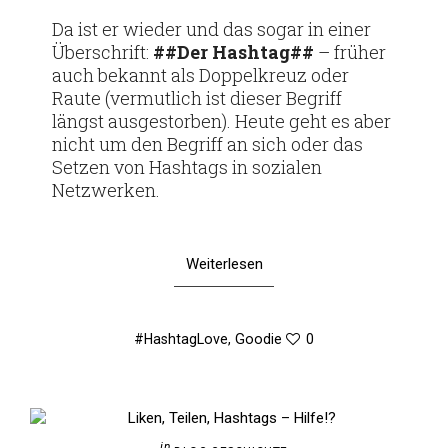
am
Da ist er wieder und das sogar in einer
Über­schrift:
##Der Hashtag##
– früher
auch bekannt als Dop­pel­kreuz oder
Raute (ver­mut­lich ist dieser Begriff
längst aus­ge­storben). Heute geht es aber
nicht um den Begriff an sich oder das
Setzen von Hash­tags in sozialen
Netzwerken.
Weiterlesen
#HashtagLove
,
Goodie
0
in