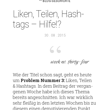
BLOG-GESCHICHTE
Liken, Teilen, Hash­
tags – Hilfe!?
Veröffentlicht
30 . 08 . 2015
am
week no. thirty-four
Wie der Titel schon sagt, geht es heute
um
Pro­blem Nummer 3:
Liken, Teilen
& Hash­tags. In dem Bei­trag der ver­gan­
genen Woche habe ich dieses Thema
bereits ange­schnitten. Ich war wirk­lich
sehr fleißig in den letzten Wochen bis zu
diesem einen demo­ti­vie­renden Punkt.