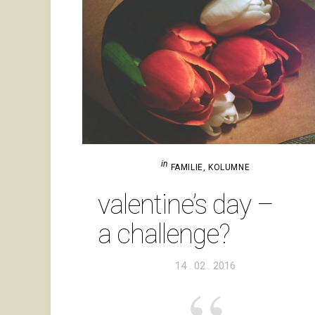
in
FAMILIE
,
KOLUMNE
valentine’s day –
a challenge?
Veröffentlicht
14 . 02 . 2016
am