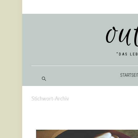
ou
"DAS LE
START­SEI
Stichwort-Archiv