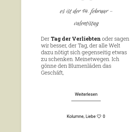
es ist der 14. februar –
valentistag
Der
Tag der Ver­liebten
oder sagen
wir besser, der Tag, der alle Welt
dazu nötigt sich gegen­seitig etwas
zu schenken. Mei­net­wegen. Ich
gönne den Blu­men­läden das
Geschäft,
Weiterlesen
Kolumne
,
Liebe
0