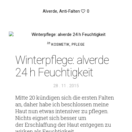
Alverde
,
Anti-Falten
0
in
KOSMETIK
,
PFLEGE
Win­ter­pflege: alverde
24 h Feuchtigkeit
Veröffentlicht
28 . 11 . 2015
am
Mitte 20 kün­digen sich die ersten Falten
an, daher habe ich beschlossen meine
Haut nun etwas inten­siver zu pflegen.
Nichts eignet sich besser um
der Erschlaf­fung der Haut ent­gegen zu
wirken als Feuchtigkeit.