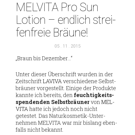
MEL­VITA Pro Sun
Lotion – end­lich strei­
fen­freie Bräune!
Veröffentlicht
05 . 11 . 2015
am
„Braun bis Dezember…“
Unter dieser Über­schrift wurden in der
Zeit­schrift
LAVIVA
ver­schie­dene Selbst­
bräuner vor­ge­stellt. Einige der Pro­dukte
kannte ich bereits, den
feuch­tig­keits­
spen­denden
Selbst­bräuner
von
MEL­
VITA
hatte ich jedoch noch nicht
getestet. Das Natur­­kos­­metik-Unter­­
nehmen MEL­VITA war mir bis­lang eben­
falls nicht bekannt.