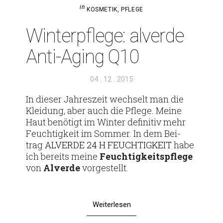
in
KOSMETIK
,
PFLEGE
Win­ter­pflege: alverde
Anti-Aging Q10
Veröffentlicht
04 . 12 . 2015
am
In dieser Jah­res­zeit wech­selt man die
Klei­dung, aber auch die Pflege. Meine
Haut benö­tigt im Winter defi­nitiv mehr
Feuch­tig­keit im Sommer. In dem Bei­
trag
ALVERDE 24 H FEUCH­TIG­KEIT
habe
ich bereits meine
Feuch­tig­keits­pflege
von
Alverde
vorgestellt.
Weiterlesen