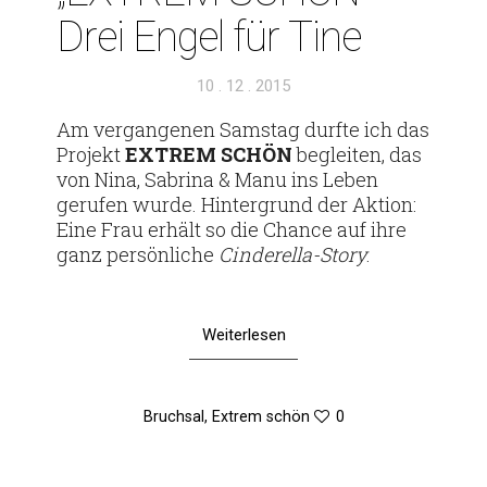
Drei Engel für Tine
Veröffentlicht
10 . 12 . 2015
am
Am ver­gan­genen Samstag durfte ich das
Pro­jekt
EXTREM
SCHÖN
begleiten, das
von Nina, Sabrina & Manu ins Leben
gerufen wurde. Hin­ter­grund der Aktion:
Eine Frau erhält so die Chance auf ihre
ganz per­sön­liche
Cin­­de­r­ella-Story
.
Weiterlesen
Bruchsal
,
Extrem schön
0