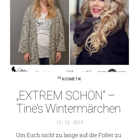
in
KOSMETIK
„EXTREM SCHÖN“ –
Tine’s Wintermärchen
Veröffentlicht
15 . 12 . 2015
am
Um Euch nicht zu lange auf die Folter zu