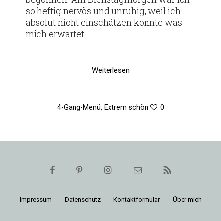
so heftig nervös und unruhig, weil ich
absolut nicht ein­schätzen konnte was
mich erwartet.
Weiterlesen
4-Gang-Menü
,
Extrem schön
0
Impressum
Daten­schutz
Kon­takt­for­mular
Über mich