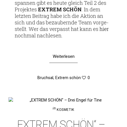
spannen gibt es heute gleich Teil 2 des
Pro­jektes
EXTREM SCHÖN
. In dem
letzten Bei­trag habe ich die Aktion an
sich und das bezau­bernde Team vor­ge­
stellt. Wer das ver­passt hat kann es
hier
nochmal nachlesen.
Weiterlesen
Bruchsal
,
Extrem schön
0
in
KOSMETIK
„EXTREM SCHÖN“ –