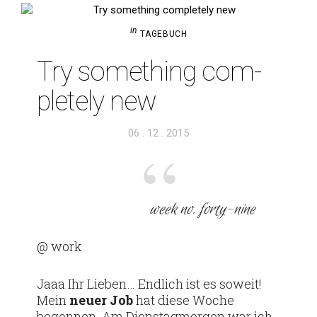
in
TAGEBUCH
Try some­thing com­
ple­tely new
Veröffentlicht
06 . 12 . 2015
am
week no. forty-nine
@ work
Jaaa Ihr Lieben… End­lich ist es soweit!
Mein
neuer Job
hat diese Woche
begonnen. Am Diens­tag­morgen war ich