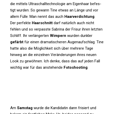
die mit­tels Ultra­schall­tech­no­logie am Eigen­haar befes­
tigt wurden. So gewann Tine etwas an Länge und vor
allem Fülle. Man nennt das auch
Haar­ver­dich­tung
.
Der per­fekte
Haar­schnitt
darf natür­lich auch nicht
fehlen und so ver­passte Sabrina der Frisur ihren letzten
Schliff. Ihr ver­län­gerten
Wim­pern
wurden dunkler
gefärbt
für einen dra­ma­ti­scheren Augen­auf­schlag. Tine
hatte also die Mög­lich­keit sich über meh­rere Tage
hinweg an die ein­zelnen Ver­än­de­rungen ihres neuen
Look zu gewöhnen. Ich denke, dass das auf jeden Fall
wichtig war für das anste­hende
Foto­shoo­ting
.
Am
Samstag
wurde die Kan­di­datin dann fri­siert und