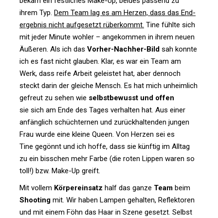
bekam ein fest­li­ches Make-Up, beides pas­send zu
ihrem Typ.
Dem Team lag es am Herzen, dass das End­
ergebnis nicht auf­ge­setzt rüber­kommt.
Tine fühlte sich
mit jeder Minute wohler – ange­kommen in ihrem neuen
Äußeren. Als ich das
Vorher-Nachher-Bild
sah konnte
ich es fast nicht glauben. Klar, es war ein Team am
Werk, dass reife Arbeit geleistet hat, aber den­noch
steckt darin der gleiche Mensch. Es hat mich unheim­lich
gefreut zu sehen wie
selbst­be­wusst und offen
sie sich am Ende des Tages ver­halten hat. Aus einer
anfäng­lich schüch­ternen und zurück­hal­tenden jungen
Frau wurde eine kleine Queen. Von Herzen sei es
Tine gegönnt und ich hoffe, dass sie künftig im Alltag
zu ein biss­chen mehr Farbe (die roten Lippen waren so
toll!) bzw. Make-Up greift.
Mit vollem
Kör­per­ein­satz
half das ganze
Team
beim
Shoo­ting
mit. Wir haben Lampen gehalten, Reflek­toren
und mit einem Föhn das Haar in Szene gesetzt. Selbst