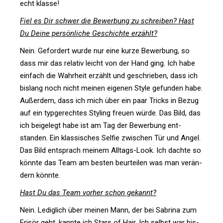
echt klasse!
Fiel es Dir schwer die Bewer­bung zu schreiben? Hast
Du Deine per­sön­liche Geschichte erzählt?
Nein. Gefor­dert wurde nur eine kurze Bewer­bung, so
dass mir das relativ leicht von der Hand ging. Ich habe
ein­fach die Wahr­heit erzählt und geschrieben, dass ich
bis­lang noch nicht meinen eigenen Style gefunden habe.
Außerdem, dass ich mich über ein paar Tricks in Bezug
auf ein typ­ge­rechtes Sty­ling freuen würde. Das Bild, das
ich bei­gelegt habe ist am Tag der Bewer­bung ent­
standen. Ein klas­si­sches Selfie zwi­schen Tür und Angel.
Das Bild ent­sprach meinem All­tags-Look. Ich dachte so
könnte das Team am besten beur­teilen was man ver­än­
dern könnte.
Hast Du das Team vorher schon gekannt?
Nein. Ledig­lich über meinen Mann, der bei Sabrina zum
Frisör geht, kannte ich
Stars of Hair
. Ich selbst war bis­