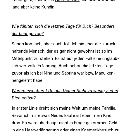
lang aber keine Kundin.
Wie fühlten sich die letzten Tage für Dich? Beson­ders
der heu­tige Tag?
Schon komisch, aber auch toll. Ich bin eher der zurück­
hal­tende Mensch, der es gar nicht gewohnt ist so im
Mit­tel­punkt zu stehen. Es ist auf jeden Fall eine unglaub­
lich wert­volle Erfah­rung. Auch schon die letzten Tage
zuvor als ich bei
Nina
und
Sabrina
war bzw.
Manu
ken­
nen­ge­lernt habe.
Warum inves­tierst Du aus Deiner Sicht zu wenig Zeit in
Dich selbst?
In erster Linie dreht sich meine Welt um meine Familie.
Bevor ich mir etwas Neues kaufe ist eben mein Kind
dran. Es wäre über­haupt nicht in Frage gekommen Geld
in eine Haar­ver­län­ge­rung oder einen Kos­me­tik­be­such zu