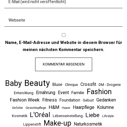
Name, E-Mail-Adresse und Website in diesem Browser für
meinen nächsten Kommentar speichern.
Beauty
Baby
Crossfit
Bluse
Clinique
DM - Drogerie
Fashion
Ernährung
Event
Familie
Entwicklung
Fashion Week
Fitness
Gedanken
Foundation
Geburt
H&M
Haarpflege
Kolumne
Gefühle
Gesichtspflege
Haare
L'Oréal
Liebe
Kosmetik
Lebenseinstellung
Lifestyle
Make-up
Naturkosmetik
Lippenstift