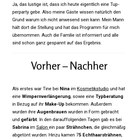
Ja, das lus­tige ist, dass ich heute eigent­lich eine Tup­
per­party gebe. Also meine Gäste wissen natür­lich den
Grund warum ich nicht anwe­send sein kann. Mein Mann
hält dort die Stel­lung und hat das Pro­gramm für mich
über­nommen. Auch die Familie ist infor­miert und alle
sind schon ganz gespannt auf das Ergebnis.
Vorher – Nachher
Als erstes war Tine bei
Nina
im
Kos­me­tik­studio
und hat
eine
Wim­pern­ver­län­ge­rung
, sowie eine
Typ­be­ra­tung
in Bezug auf ihr
Make-Up
bekommen. Außerdem
wurden ihre
Augen­brauen
wurden in Form gebracht
und
gefärbt
. In den dar­auf­fol­genden Tagen gab es bei
Sabrina
im
Salon
ein paar
Strähn­chen
, die gleich­mäßig
abge­tönt wurden. Hinzu kamen 7
5 Echt­haar­strähnen
,