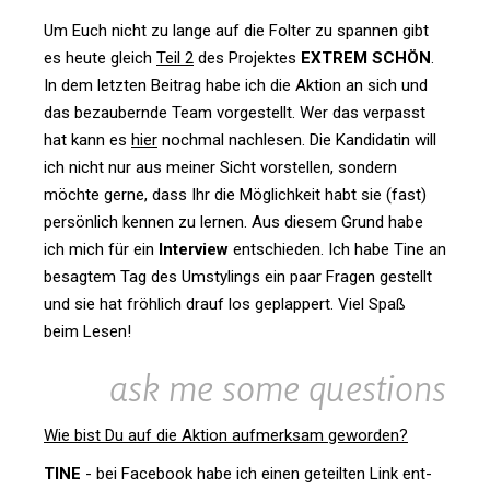
Um Euch nicht zu lange auf die Folter zu spannen gibt
es heute gleich
Teil 2
des Pro­jektes
EXTREM SCHÖN
.
In dem letzten Bei­trag habe ich die Aktion an sich und
das bezau­bernde Team vor­ge­stellt. Wer das ver­passt
hat kann es
hier
nochmal nach­lesen. Die Kan­di­datin will
ich nicht nur aus meiner Sicht vor­stellen, son­dern
möchte gerne, dass Ihr die Mög­lich­keit habt sie (fast)
per­sön­lich kennen zu lernen. Aus diesem Grund habe
ich mich für ein
Inter­view
ent­schieden. Ich habe Tine an
besagtem Tag des Umsty­lings ein paar Fragen gestellt
und sie hat fröh­lich drauf los geplap­pert. Viel Spaß
beim Lesen!
ask me some questions
Wie bist Du auf die Aktion auf­merksam geworden?
TINE
- bei Face­book habe ich einen geteilten Link ent­