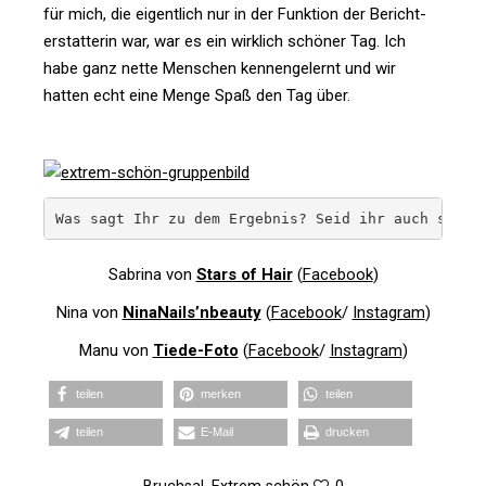
für mich, die eigent­lich nur in der Funk­tion der Bericht­
erstat­terin war, war es ein wirk­lich schöner Tag. Ich
habe ganz nette Men­schen ken­nen­ge­lernt und wir
hatten echt eine Menge Spaß den Tag über.
Was sagt Ihr zu dem Ergebnis? Seid ihr auch so vo
Sabrina von
Stars of Hair
(
Face­book
)
Nina von
NinaNails’nbeauty
(
Face­book
/
Insta­gram
)
Manu von
Tiede-Foto
(
Face­book
/
Insta­gram
)
teilen
merken
teilen
teilen
E‑Mail
dru­cken