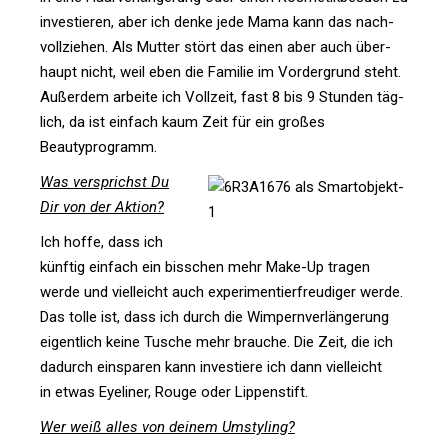
inves­tieren, aber ich denke jede Mama kann das nach­
voll­ziehen. Als Mutter stört das einen aber auch über­
haupt nicht, weil eben die Familie im Vor­der­grund steht.
Außerdem arbeite ich Voll­zeit, fast 8 bis 9 Stunden täg­
lich, da ist ein­fach kaum Zeit für ein großes
Beautyprogramm.
Was ver­sprichst Du
Dir von der Aktion?
Ich hoffe, dass ich
künftig ein­fach ein biss­chen mehr Make-Up tragen
werde und viel­leicht auch expe­ri­men­tier­freu­diger werde.
Das tolle ist, dass ich durch die Wim­pern­ver­län­ge­rung
eigent­lich keine Tusche mehr brauche. Die Zeit, die ich
dadurch ein­sparen kann inves­tiere ich dann viel­leicht
in etwas Eye­liner, Rouge oder Lippenstift.
Wer weiß alles von deinem Umstyling?