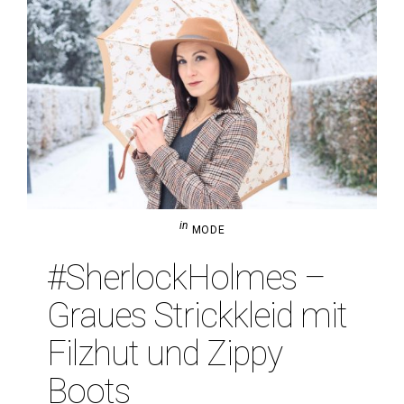
in
MODE
#Sher­lock­Holmes –
Graues Strick­kleid mit
Filzhut und Zippy
Boots