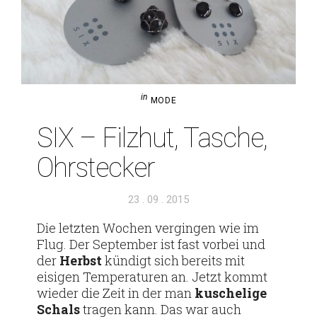
in
MODE
SIX – Filzhut, Tasche,
Ohrstecker
Veröffentlicht
23 . 09 . 2015
am
Die letzten Wochen ver­gingen wie im
Flug. Der Sep­tember ist fast vorbei und
der
Herbst
kün­digt sich bereits mit
eisigen Tem­pe­ra­turen an. Jetzt kommt
wieder die Zeit in der man
kusche­lige
Schals
tragen kann. Das war auch