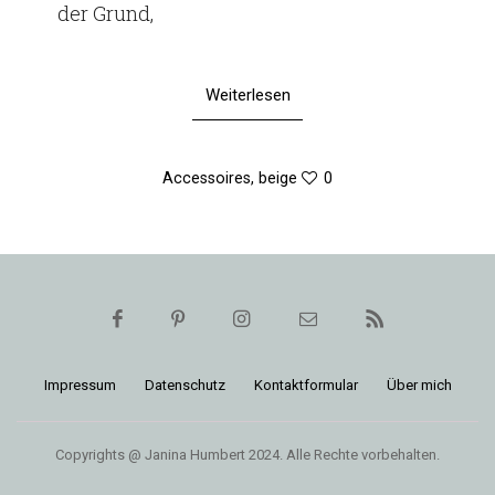
der Grund,
Weiterlesen
Accessoires
,
beige
0
Impressum
Daten­schutz
Kon­takt­for­mular
Über mich
Copyrights @ Janina Humbert 2024. Alle Rechte vorbehalten.