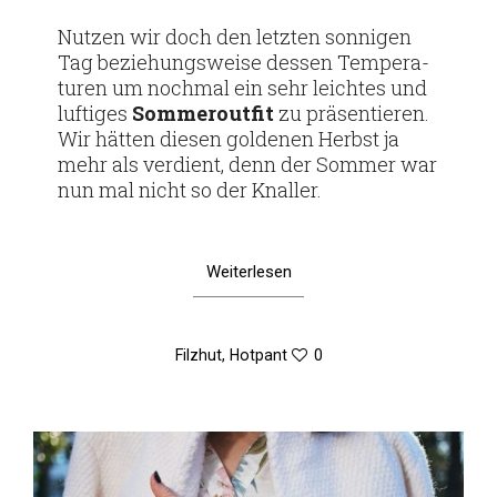
am
Nutzen wir doch den letzten son­nigen
Tag bezie­hungs­weise dessen Tem­pe­ra­
turen um nochmal ein sehr leichtes und
luf­tiges
Som­me­r­outfit
zu prä­sen­tieren.
Wir hätten diesen gol­denen Herbst ja
mehr als ver­dient, denn der Sommer war
nun mal nicht so der Knaller.
Weiterlesen
Filzhut
,
Hotpant
0