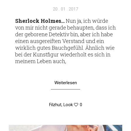
Veröffentlicht
20 . 01 . 2017
am
Sher­lock Holmes…
Nun ja, ich würde
von mir nicht gerade behaupten, dass ich
der gebo­rene Detektiv bin, aber ich habe
einen aus­ge­reiften Ver­stand und ein
wirk­lich gutes Bauch­ge­fühl. Ähn­lich wie
bei der Kunst­figur wie­der­holt es sich in
meinem Leben auch,
Weiterlesen
Filzhut
,
Look
0