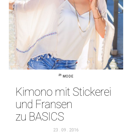
in
MODE
Kimono mit Sti­ckerei
und Fransen
zu BASICS
Veröffentlicht
23 . 09 . 2016