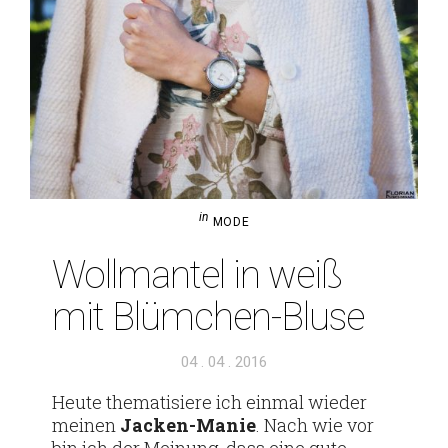
in
MODE
Woll­mantel in weiß
mit Blümchen-Bluse
Veröffentlicht
04 . 04 . 2016
am
Heute the­ma­ti­siere ich einmal wieder
meinen
Jacken-Manie
. Nach wie vor
bin ich der Mei­nung, dass eine gute