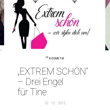
in
KOSMETIK
„EXTREM SCHÖN“
– Drei Engel
für Tine
Veröffentlicht
10 . 12 . 2015
am