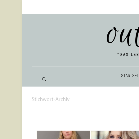
ou
"DAS LE
START­SEI
Stichwort-Archiv