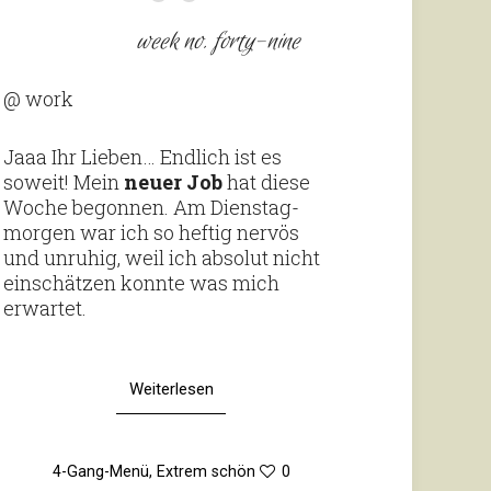
week no. forty-nine
@ work
Jaaa Ihr Lieben… End­lich ist es
soweit! Mein
neuer Job
hat diese
Woche begonnen. Am Diens­tag­
morgen war ich so heftig nervös
und unruhig, weil ich absolut nicht
ein­schätzen konnte was mich
erwartet.
Weiterlesen
4-Gang-Menü
,
Extrem schön
0