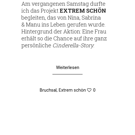
Am ver­gan­genen Samstag durfte
ich das Pro­jekt
EXTREM
SCHÖN
begleiten, das von Nina, Sabrina
& Manu ins Leben gerufen wurde.
Hin­ter­grund der Aktion: Eine Frau
erhält so die Chance auf ihre ganz
per­sön­liche
Cin­­de­r­ella-Story
.
Weiterlesen
Bruchsal
,
Extrem schön
0