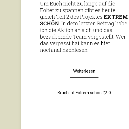
Um Euch nicht zu lange auf die
Folter zu spannen gibt es heute
gleich Teil 2 des Pro­jektes
EXTREM
SCHÖN
. In dem letzten Bei­trag habe
ich die Aktion an sich und das
bezau­bernde Team vor­ge­stellt. Wer
das ver­passt hat kann es
hier
nochmal nachlesen.
Weiterlesen
Bruchsal
,
Extrem schön
0