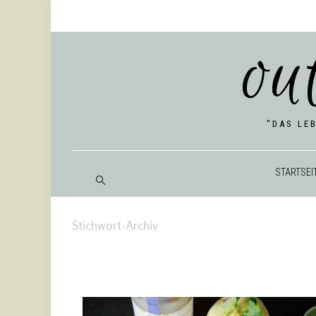
ou
"DAS LE
START­SEI
Stichwort-Archiv