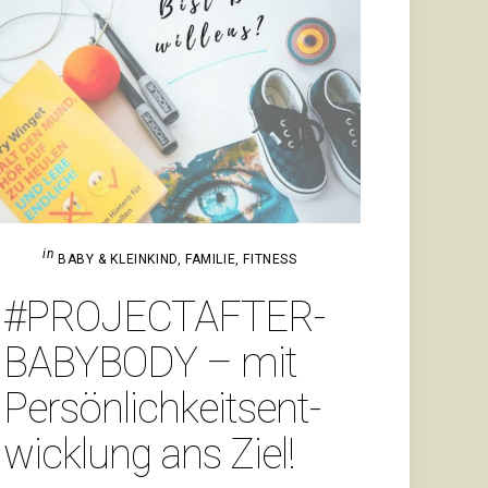
in
BABY & KLEINKIND
,
FAMILIE
,
FITNESS
#PRO­JEC­TAF­TER­
BA­BY­BODY – mit
Per­sön­lich­keits­ent­
wick­lung ans Ziel!