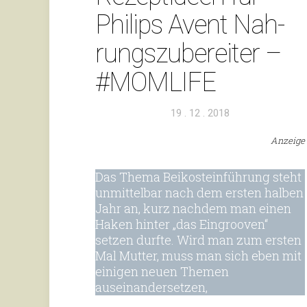
Philips Avent Nah­
rungs­zu­be­reiter –
#MOM­LIFE
Veröffentlicht
19 . 12 . 2018
am
Anzeige
Das Thema Bei­ko­stein­füh­rung steht
unmit­telbar nach dem ersten halben
Jahr an, kurz nachdem man einen
Haken hinter „das Ein­grooven“
setzen durfte. Wird man zum ersten
Mal Mutter, muss man sich eben mit
einigen neuen Themen
auseinandersetzen,