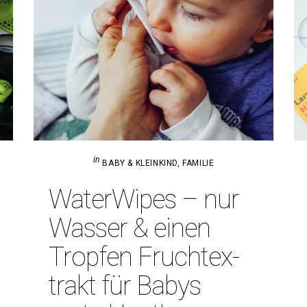
in
BABY & KLEINKIND
,
FAMILIE
Water­Wipes – nur
Wasser & einen
Tropfen Frucht­ex­
trakt für Babys