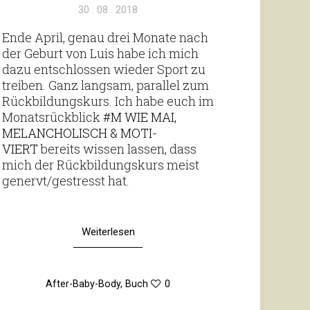
Veröffentlicht
30 . 08 . 2018
am
Ende April, genau drei Monate nach
der Geburt von Luis habe ich mich
dazu ent­schlossen wieder Sport zu
treiben. Ganz langsam, par­allel zum
Rück­bil­dungs­kurs. Ich habe euch im
Monats­rück­blick
#M WIE MAI,
MELAN­CHO­LISCH & MOTI­
VIERT
bereits wissen lassen, dass
mich der Rück­bil­dungs­kurs meist
genervt/​gestresst hat.
Weiterlesen
After-Baby-Body
,
Buch
0