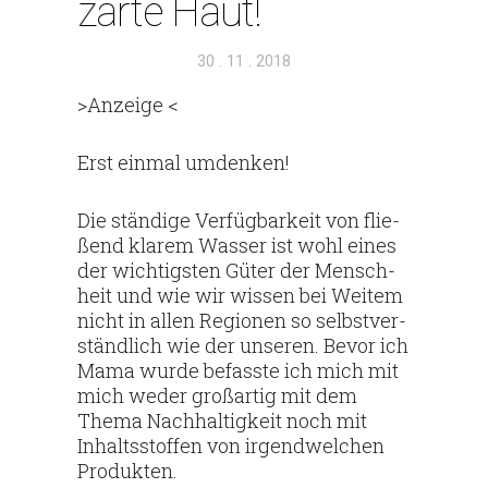
zarte Haut!
Veröffentlicht
30 . 11 . 2018
am
>Anzeige <
Erst einmal umdenken!
Die stän­dige Ver­füg­bar­keit von flie­
ßend klarem Wasser ist wohl eines
der wich­tigsten Güter der Mensch­
heit und wie wir wissen bei Weitem
nicht in allen Regionen so selbst­ver­
ständ­lich wie der unseren. Bevor ich
Mama wurde befasste ich mich mit
mich weder groß­artig mit dem
Thema Nach­hal­tig­keit noch mit
Inhalts­stoffen von irgend­wel­chen
Produkten.