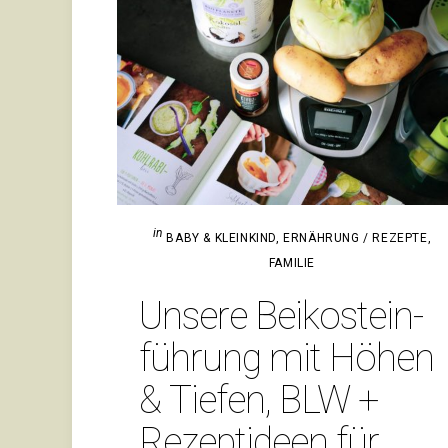
in
BABY & KLEINKIND
,
ERNÄHRUNG / REZEPTE
,
FAMILIE
Unsere Bei­ko­stein­
füh­rung mit Höhen
& Tiefen, BLW +
Rezept­ideen für